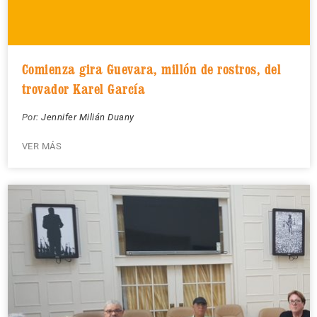
Comienza gira Guevara, millón de rostros, del
trovador Karel García
Por:
Jennifer Milián Duany
VER MÁS