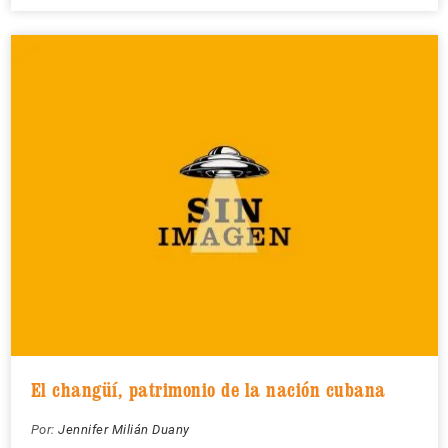
El changüí, patrimonio de la nación cubana
Por:
Jennifer Milián Duany