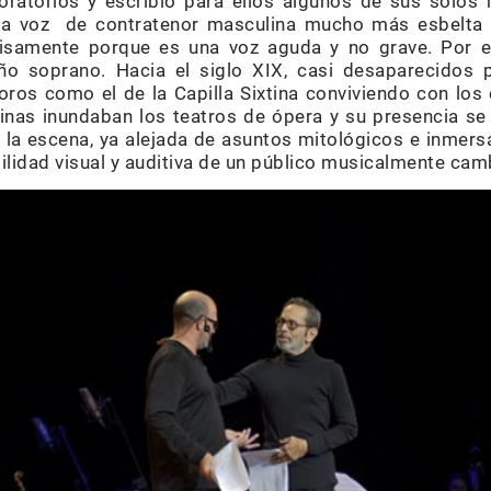
 oratorios y escribió para ellos algunos de sus solo
la voz de contratenor masculina mucho más esbelta y
ecisamente porque es una voz aguda y no grave. Por 
ño soprano. Hacia el siglo XIX, casi desaparecidos
oros como el de la Capilla Sixtina conviviendo con los
minas inundaban los teatros de ópera y su presencia se
 la escena, ya alejada de asuntos mitológicos e inmer
ilidad visual y auditiva de un público musicalmente cam