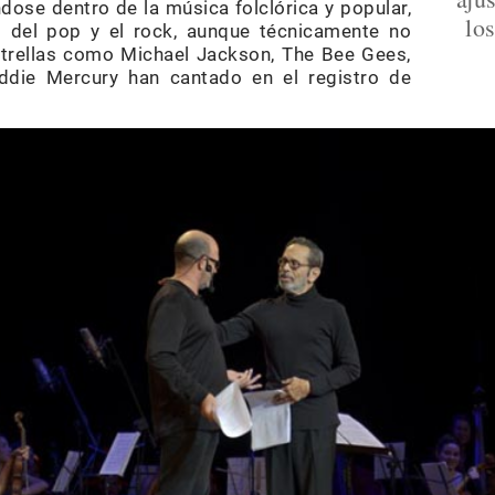
ándose dentro de la música folclórica y popular,
lo
 del pop y el rock, aunque técnicamente no
rellas como Michael Jackson, The Bee Gees,
ddie Mercury han cantado en el registro de