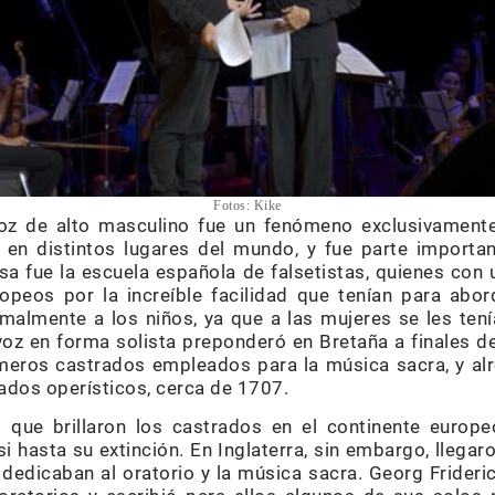
Fotos: Kike
oz de alto masculino fue un fenómeno exclusivamente
 en distintos lugares del mundo, y fue parte importan
a fue la escuela española de falsetistas, quienes con
ropeos por la increíble facilidad que tenían para abo
almente a los niños, ya que a las mujeres se les tení
oz en forma solista preponderó en Bretaña a finales de
imeros castrados empleados para la música sacra, y a
rados operísticos, cerca de 1707.
l que brillaron los castrados en el continente europe
i hasta su extinción. En Inglaterra, sin embargo, llegaro
 dedicaban al oratorio y la música sacra. Georg Frideri