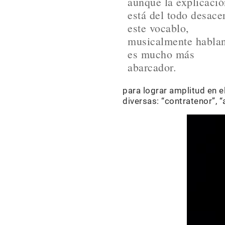
aunque la explicaci
está del todo desace
este vocablo,
musicalmente habla
es mucho más
abarcador.
para lograr amplitud en e
diversas: “contratenor”, “a