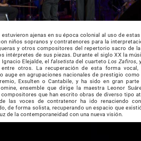
estuvieron ajenas en su época colonial al uso de estas
on niños sopranos y contratenores para la interpretac
ueras y otros compositores del repertorio sacro de la
os intérpretes de sus piezas. Durante el siglo XX la mús
Ignacio Elejalde, el
falsetista
del cuarteto
Los Zafiros
,
, entre otros. La recuperación de esta forma vocal,
do auge en agrupaciones nacionales de prestigio como
remio, Exsulten o Cantabile, y ha sido en gran parte 
omine, ensemble que dirige la maestra Leonor Suárez
 compositores que han escrito obras de diverso tipo at
n de las voces de contratenor ha ido renaciendo co
o, de forma solista, recuperando un espacio que existió
luz de la contemporaneidad con una nueva visión.