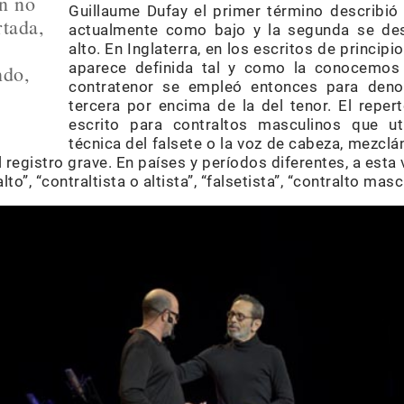
ón no
Guillaume Dufay el primer término describi
rtada,
actualmente como bajo y la segunda se des
alto. En Inglaterra, en los escritos de principi
aparece definida tal y como la conocemos 
ndo,
contratenor se empleó entonces para denot
tercera por encima de la del tenor. El repert
escrito para contraltos masculinos que ut
técnica del falsete o la voz de cabeza, mezcl
l registro grave. En países y períodos diferentes, a esta
lto”, “contraltista o altista”, “falsetista”, “contralto mas