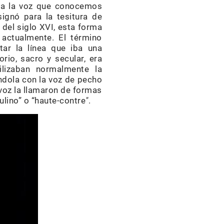
ó a la voz que conocemos
ignó para la tesitura de
o del siglo XVI, esta forma
actualmente. El término
ar la línea que iba una
orio, sacro y secular, era
ilizaban normalmente la
ándola con la voz de pecho
 voz la llamaron de formas
culino” o “haute-contre
"
.