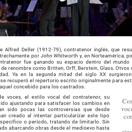
e Alfred Deller (1912-79), contratenor inglés, que re
trechamente por John Whitworth y, en Norteamérica, por 
ntratenor fue ganando su espacio dentro del mundo m
e renombre como Britten, Orff, Berstein, Glass, Otvos o
idad. Ya en la segunda mitad del siglo XX surgieron
o, se recuperó el repertorio escrito originalmente para e
aquel concebido para los castrados.
 voces, el estilo vocal del contratenor, su
Com
 ido ajustando para satisfacer los cambios en
voce
an sido pocas las controversias que desde
con
an creado al intentar particularizar este tipo
pecífico o período, tratando de limitarlo. Sin
lado abarcando obras desde el medioevo hasta
aju