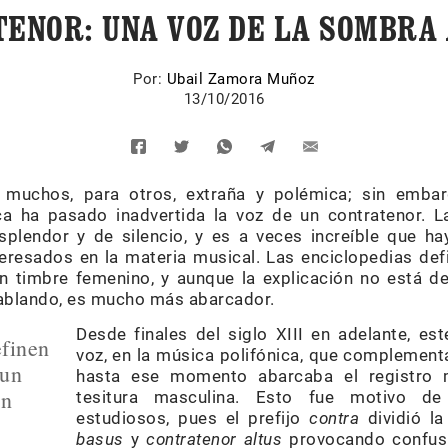
ENOR: UNA VOZ DE LA SOMBRA 
Por:
Ubail Zamora Muñoz
13/10/2016
 muchos, para otros, extraña y polémica; sin embar
a ha pasado inadvertida la voz de un contratenor. La
lendor y de silencio, y es a veces increíble que h
teresados en la materia musical. Las enciclopedias de
 timbre femenino, y aunque la explicación no está de
ablando, es mucho más abarcador.
Desde finales del siglo XIII en adelante, e
efinen
voz, en la música polifónica, que complementa
 un
hasta ese momento abarcaba el registro 
on
tesitura masculina. Esto fue motivo de
estudiosos, pues el prefijo
contra
dividió l
basus
y
contratenor altus
provocando confusi