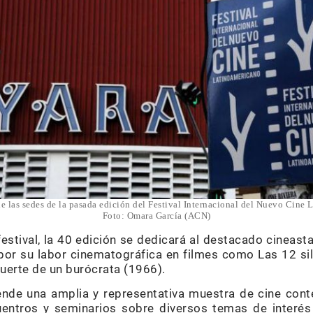
de las sedes de la pasada edición del Festival Internacional del Nuevo Cine 
Foto: Omara García (ACN)
l festival, la 40 edición se dedicará al destacado cinea
 por su labor cinematográfica en filmes como Las 12 si
uerte de un burócrata (1966).
de una amplia y representativa muestra de cine con
entros y seminarios sobre diversos temas de interés c