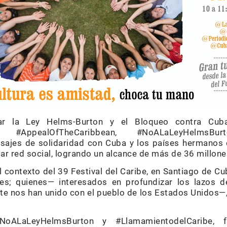
r la Ley Helms-Burton y el Bloqueo contra Cuba
be, #AppealOfTheCaribbean, #NoALaLeyHelms
sajes de solidaridad con Cuba y los países hermanos d
ar red social, logrando un alcance de más de 36 millone
el contexto del 39 Festival del Caribe, en Santiago de Cub
es; quienes— interesados en profundizar los lazos d
nte nos han unido con el pueblo de los Estados Unidos—
NoALaLeyHelmsBurton y #LlamamientodelCaribe