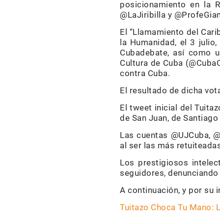
posicionamiento en la 
@LaJiribilla y @ProfeGian
El “Llamamiento del Cari
la Humanidad, el 3 julio
Cubadebate, así como un
Cultura de Cuba (@CubaCu
contra Cuba.
El resultado de dicha vo
El tweet inicial del Tuit
de San Juan, de Santiago
Las cuentas @UJCuba, @C
al ser las más retuiteadas
Los prestigiosos intelec
seguidores, denunciando l
A continuación, y por su
Tuitazo Choca Tu Mano: L