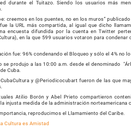
Red durante el Tuitazo. Siendo los usuarios más men
.
be: creemos en los puentes, no en los muros” publicado
, fue la URL más compartida, al igual que dicho llamam
a encuesta difundida por la cuenta en Twitter perten
ltura), en la que 599 usuarios votaron para condenar 
tación fue: 96% condenando el Bloqueo y sólo el 4% no l
azo se produjo a las 10:00 a.m. desde el denominado "Ár
 de Cuba.
ubaCultura y @Periodicocubart fueron de las que may
.
tuales Atilio Borón y Abel Prieto compartieron conte
a injusta medida de la administración norteamericana co
 importancia, reproducimos el Llamamiento del Caribe.
a Cultura es Amistad