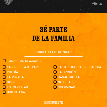
SÉ PARTE
DE LA FAMILIA
TODAS LAS SECCIONES
LA JIRIBILLA DE PAPEL
LA CARICATURA DE GUARDIA
POESÍA
LA OPINIÓN
LA MIRADA
CANAL DIGITAL
DOSSIER
NOTICIAS
ENTREVISTAS
COLUMNAS
BIBLIOTECA
SUSCRÍBETE