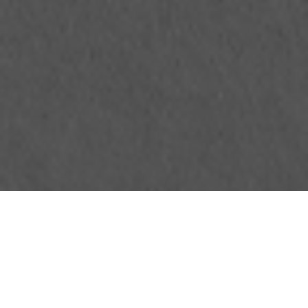
¿Cuántas gotas de agua forman un charco?
¿Cuántos granos de arroz hacen falta para tener un
montón? ¿Cuántas islas conforman un archipiélago?
En fin, para que podamos hablar de marcha —en el
sentido político del término—, ¿cuántas personas se
necesitan? Según la sexta acepción del término del