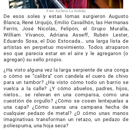
Foto: Archivo La Jiribilla
De esos soles y estas lomas surgieron Augusto
Blanca, René Urquijo, Emilio Cavailhón, las Hermanas
Ferrín, José Nicolás, Felipón, el Grupo Muralla,
William Vivanco, Adriana Asseff, Rubén Lester,
Eduardo Sosa, el Dúo Estocada… una larga lista de
artistas en perpetuo movimiento. Todos atraparon
eso que parecía estar en el aire y le agregaron (o
agregan) su sello propio.
¿Ha visto alguna vez la larga serpiente de una conga
o cómo se “calibra” con candela el cuero de chivo
para un tambor? ¿Ha visto cómo todo un barrio se
vuelca a la calle? ¿Y cómo abuelos, padres, hijos,
nietos… se relevan en una comparsa, como una
cuestión de orgullo? ¿Cómo se cosen lentejuelas a
una capa? ¿Cómo suena una campana hecha de
cualquier pedazo de metal? ¿O cómo unas manos
imaginativas transforman un retazo, un pedazo de
poliespuma, una hoja seca?