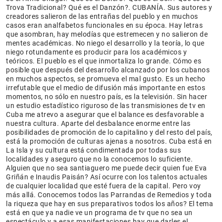
Trova Tradicional? Qué es el Danzón?. CUBANÍA. Sus autores y
creadores salieron de las entrañas del pueblo y en muchos
casos eran analfabetos funcionales en su época. Hay letras
que asombran, hay melodías que estremecen y no salieron de
mentes académicas. No niego el desarrollo y la teoría, lo que
niego rotundamente es producir para los académicos y
teóricos. El pueblo es el que inmortaliza lo grande. Cómo es
posible que después del desarrollo alcanzado por los cubanos
en muchos aspectos, se promueva el mal gusto. Es un hecho
irrefutable que el medio de difusión más importante en estos
momentos, no sólo en nuestro país, es la televisión. Sin hacer
un estudio estadístico riguroso de las transmisiones de tv en
Cuba me atrevo a asegurar que el balance es desfavorable a
nuestra cultura. Aparte del desbalance enorme entre las
posibilidades de promoción de lo capitalino y del resto del país,
está la promoción de culturas ajenas a nosotros. Cuba está en
La Isla y su cultura está condimentada por todas sus
localidades y aseguro que no la conocemos lo suficiente.
Alguien que no sea santiaguero me puede decir quien fue Eva
Griñán e Inaudis Paisán? Así ocurre con los talentos actuales
de cualquier localidad que esté fuera de la capital. Pero voy
más allá. Conocemos todos las Parrandas de Remedios y toda
la riqueza que hay en sus preparativos todos los años? El tema
está en que ya nadie ve un programa de tv que no sea un
espectáculo y a esas manifestaciones hay que darles el