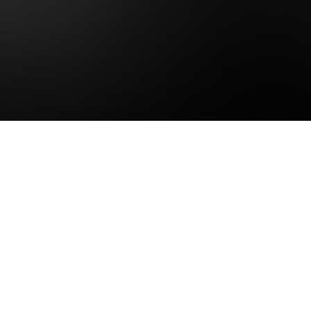
España quiere dejar una buena impresión y la capital
de Andalucía no esconde sus deseos de convertirse
en escenario alternativo para este y otros eventos
internacionales relacionados con la música.
La representación de la disquera cubana Egrem en el
Grammy Latinos 2023 está integrada por los
nominados en la categoría de Mejor Álbum Tropical
Tradicional Septeto Santiaguero con “Y sigo palante”
y la Orquesta Failde con “Danzoneando. En vivo
desde Matanzas”, ambos en coproducción con El