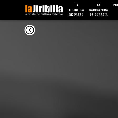
LA
LA
PO
JIRIBILLA
CARICATURA
DE PAPEL
DE GUARDIA