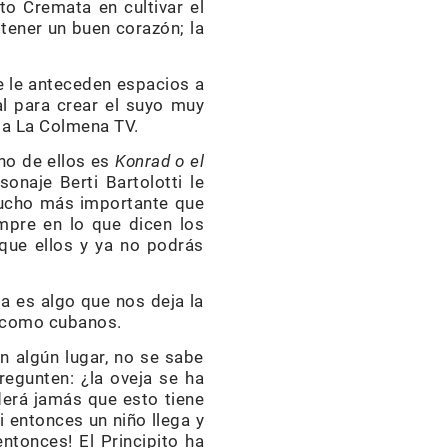
to Cremata en cultivar el
 tener un buen corazón; la
ue le anteceden espacios a
l para crear el suyo muy
 a La Colmena TV.
uno de ellos es
Konrad
o el
sonaje Berti Bartolotti le
mucho más importante que
mpre en lo que dicen los
que ellos y ya no podrás
a es algo que nos deja la
s como cubanos.
n algún lugar, no se sabe
egunten: ¿la oveja se ha
erá jamás que esto tiene
 entonces un niño llega y
entonces! El Principito ha