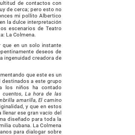
ultitud de contactos con
uy de cerca; pero esto no
onces mi pollito Albertico
en la dulce interpretación
los escenarios de Teatro
za: La Colmena.
r que en un solo instante
repentinamente deseos de
 la ingenuidad creadora de
gumentando que este es un
d destinados a este grupo
 a los niños ha contado
a cuentos
,
La hora de las
brilla amarilla
,
El camino
iginalidad, y que en estos
 llenar ese gran vacío del
ama diseñado para toda la
familia cubana. La Colmena
manos para dialogar sobre