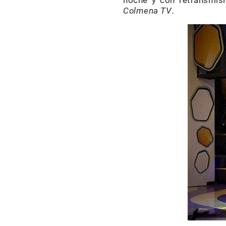
noche y con retransmis
Colmena TV
.