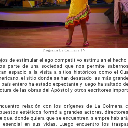
Programa La Colmena TV
, lejos de estimular el ego competitivo estimulan el hec
mos parte de una sociedad que nos permite saberno
n espacio a la visita a sitios históricos como el Cu
mericano, el sitio donde se han desatado las más gran
país entero ha estado expectante y luego ha saltado de 
ectura de las obras del Apóstol y otros escritores impor
encuentro relación con los orígenes de La Colmena 
puestos estéticos formó a grandes actores, directores
rte que, donde quiera que se encuentren, siempre habla
o esencial en sus vidas. Luego encuentro los traspa