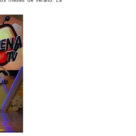
 los meses de verano:
La