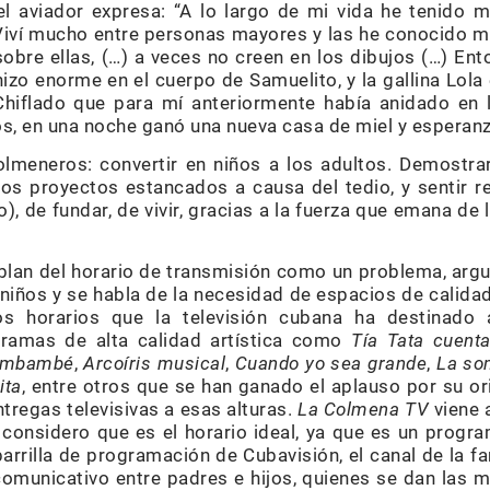
l aviador expresa: “A lo largo de mi vida he tenido m
 Viví mucho entre personas mayores y las he conocido m
bre ellas, (…) a veces no creen en los dibujos (…) Ent
hizo enorme en el cuerpo de Samuelito, y la gallina Lola 
Chiflado que para mí anteriormente había anidado en 
os, en una noche ganó una nueva casa de miel y esperan
olmeneros: convertir en niños a los adultos. Demostra
s proyectos estancados a causa del tedio, y sentir 
), de fundar, de vivir, gracias a la fuerza que emana de
blan del horario de transmisión como un problema, ar
iños y se habla de la necesidad de espacios de calida
los horarios que la televisión cubana ha destinado
gramas de alta calidad artística como
Tía Tata cuent
humbambé
,
Arcoíris musical
,
Cuando yo sea grande
,
La som
ita
, entre otros que se han ganado el aplauso por su or
regas televisivas a esas alturas.
La Colmena TV
viene a
 considero que es el horario ideal, ya que es un progr
parrilla de programación de Cubavisión, el canal de la 
omunicativo entre padres e hijos, quienes se dan las 