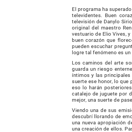
El programa ha superado 
televidentes. Buen cora
televisión de Danylo Siri
original del maestro Re
vestuario de Elio Vives, 
buen corazón que florec
pueden escuchar pregunt
logre tal fenómeno es un p
Los caminos del arte so
guarda un riesgo enterne
íntimos y las principale
suerte ese honor, lo que
eso lo harán posteriore
catalejo de juguete por 
mejor, una suerte de pase
Viendo una de sus emis
descubrí llorando de emo
una nueva apropiación de
una creación de ellos. Pa