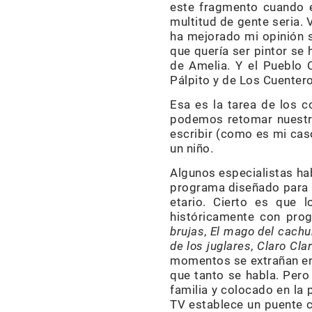
este fragmento cuando e
multitud de gente seria.
ha mejorado mi opinión so
que quería ser pintor se 
de Amelia. Y el Pueblo 
Pálpito y de Los Cuenter
Esa es la tarea de los c
podemos retomar nuestro
escribir (como es mi caso
un niño.
Algunos especialistas ha
programa diseñado para n
etario. Cierto es que 
históricamente con pro
brujas
,
El mago del cac
de los juglares
,
Claro Clar
momentos se extrañan ent
que tanto se habla. Pero
familia y colocado en la 
TV establece un puente c