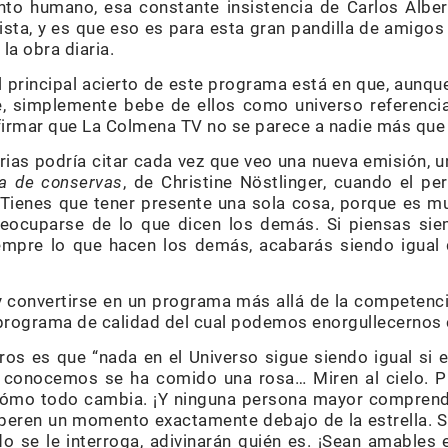
to humano, esa constante insistencia de Carlos Alber
ista, y es que eso es para esta gran pandilla de amigos
la obra diaria.
el principal acierto de este programa está en que, aunq
e, simplemente bebe de ellos como universo referencia
irmar que La Colmena TV no se parece a nadie más que
orias podría citar cada vez que veo una nueva emisión, 
ta de conservas
, de Christine Nöstlinger, cuando el per
“Tienes que tener presente una sola cosa, porque es 
reocuparse de lo que dicen los demás. Si piensas sie
mpre lo que hacen los demás, acabarás siendo igual 
y convertirse en un programa más allá de la competenci
 programa de calidad del cual podemos enorgullecerno
os es que “nada en el Universo sigue siendo igual si e
 conocemos se ha comido una rosa… Miren al cielo. Pr
 cómo todo cambia. ¡Y ninguna persona mayor comprend
speren un momento exactamente debajo de la estrella. Si
o se le interroga, adivinarán quién es. ¡Sean amables 