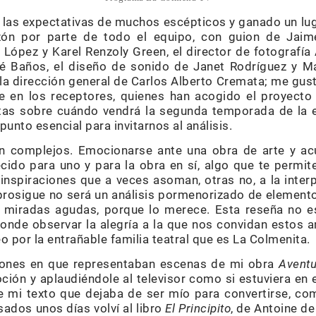
las expectativas de muchos escépticos y ganado un lug
zón por parte de todo el equipo, con guion de Jaime
o López y Karel Renzoly Green, el director de fotografía
né Baños, el diseño de sonido de Janet Rodríguez y Ma
y la dirección general de Carlos Alberto Cremata; me gus
e en los receptores, quienes han acogido el proyecto 
as sobre cuándo vendrá la segunda temporada de la en
unto esencial para invitarnos al análisis.
n complejos. Emocionarse ante una obra de arte y acud
cido para uno y para la obra en sí, algo que te permite
s inspiraciones que a veces asoman, otras no, a la inte
 prosigue no será un análisis pormenorizado de element
s miradas agudas, porque lo merece. Esta reseña no 
donde observar la alegría a la que nos convidan estos 
o por la entrañable familia teatral que es La Colmenita.
iones en que representaban escenas de mi obra
Aventu
ción y aplaudiéndole al televisor como si estuviera en 
 mi texto que dejaba de ser mío para convertirse, com
sados unos días volví al libro
El Principito
, de Antoine de