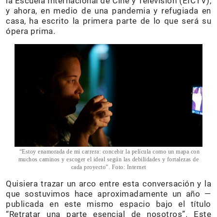
la Escuela Internacional de Cine y Televisión (EICTV),
y ahora, en medio de una pandemia y refugiada en
casa, ha escrito la primera parte de lo que será su
ópera prima.
“Estoy enamorada de mi carrera: concebir la película como un mapa con
muchos caminos y escoger el ideal según las debilidades y fortalezas de
cada proyecto”. Foto: Internet
Quisiera trazar un arco entre esta conversación y la
que sostuvimos hace aproximadamente un año —
publicada en este mismo espacio bajo el título
“Retratar una parte esencial de nosotros”. Este