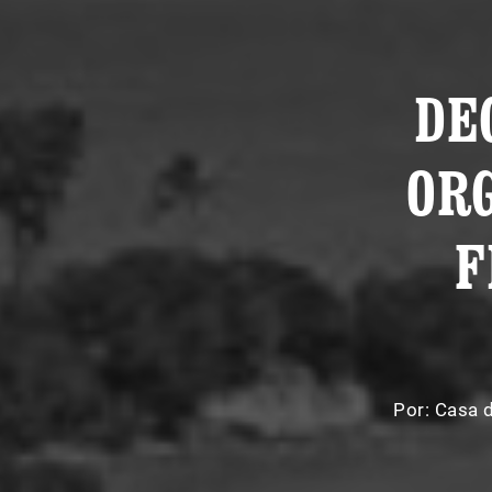
DE
ORG
F
Por:
Casa 