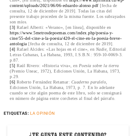
cine», [en línea], disponible en
https://www.lajiribilla.cu/wp-
content/uploads/2021/06/06-eduardo-alonso.pdf
[fecha de
consulta, 12 de diciembre de 2019]. Todas las citas del
presente trabajo proceden de la misma fuente. Los subrayados
son míos.
[3]
Rafael Alberti: «Verano», [en línea], disponible en
https://www.5metrosdepoemas.com/index.php/poesia-y-
cine/55-del-cine-a-la-poesia/420-el-cine-en-la-poesia-breve-
antologia
[fecha de consulta, 12 de diciembre de 2019].
[4]
Rafael Alcides: «Las hojas en el cine», en
Nadie,
Editorial
Letras Cubanas, La Habana, 1993, I.S.B.N.: 959-10-0069-3.
p.87.
[5]
Raúl Rivero: «Historia viva», en
Poesía sobre la tierra
(Premio Uneac, 1972), Ediciones Unión, La Habana, 1973,
p.29.
[6]
Roberto Fernández Retamar:
Cuaderno paralelo,
Ediciones Unión, La Habana, 1973, p. 7. En lo adelante
cuando se cite algún poema de este libro, solo se consignará
en número de página entre corchetes al final del párrafo.
ETIQUETAS:
LA OPINIÓN
¿TE GUSTA ESTE CONTENIDO?