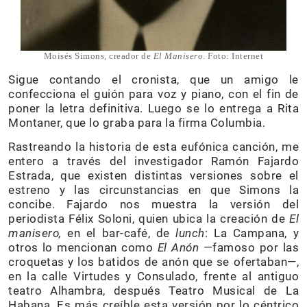
Moisés Simons, creador de
El Manisero
. Foto: Internet
Sigue contando el cronista, que un amigo le
confecciona el guión para voz y piano, con el fin de
poner la letra definitiva. Luego se lo entrega a Rita
Montaner, que lo graba para la firma Columbia.
Rastreando la historia de esta eufónica canción, me
entero a través del investigador Ramón Fajardo
Estrada, que existen distintas versiones sobre el
estreno y las circunstancias en que Simons la
concibe. Fajardo nos muestra la versión del
periodista Félix Soloni, quien ubica la creación de
El
manisero,
en el bar-café, de
lunch
: La Campana, y
otros lo mencionan como
El Anón
—famoso por las
croquetas y los batidos de anón que se ofertaban—,
en la calle Virtudes y Consulado, frente al antiguo
teatro Alhambra, después Teatro Musical de La
Habana. Es más creíble esta versión por lo céntrico