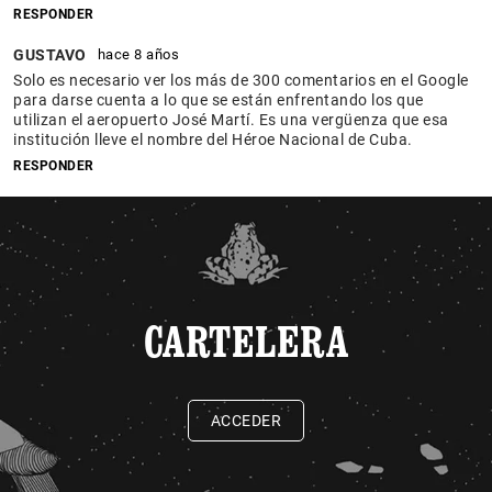
RESPONDER
GUSTAVO
hace 8 años
Solo es necesario ver los más de 300 comentarios en el Google
para darse cuenta a lo que se están enfrentando los que
utilizan el aeropuerto José Martí. Es una vergüenza que esa
institución lleve el nombre del Héroe Nacional de Cuba.
RESPONDER
CARTELERA
ACCEDER