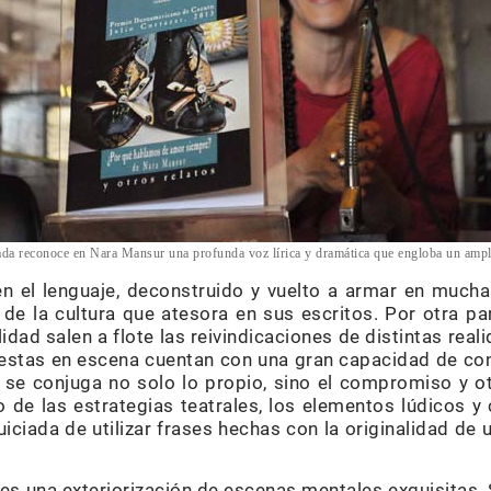
izada reconoce en Nara Mansur una profunda voz lírica y dramática que engloba un ampli
en el lenguaje, deconstruido y vuelto a armar en mucha
 de la cultura que atesora en sus escritos. Por otra pa
lidad salen a flote las reivindicaciones de distintas rea
puestas en escena cuentan con una gran capacidad de co
 se conjuga no solo lo propio, sino el compromiso y o
ro de las estrategias teatrales, los elementos lúdicos 
uiciada de utilizar frases hechas con la originalidad de
es una exteriorización de escenas mentales exquisitas.