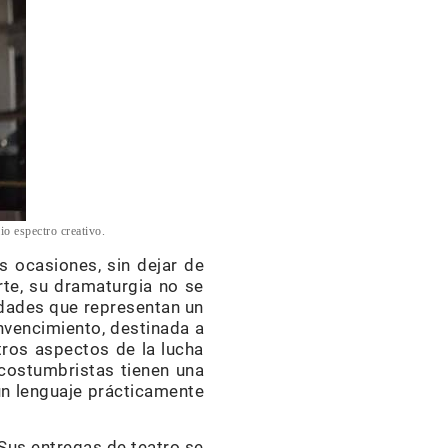
o espectro creativo.
s ocasiones, sin dejar de
rte, su dramaturgia no se
lidades que representan un
nvencimiento, destinada a
tros aspectos de la lucha
y costumbristas tienen una
 un lenguaje prácticamente
 Sus entregas de teatro se