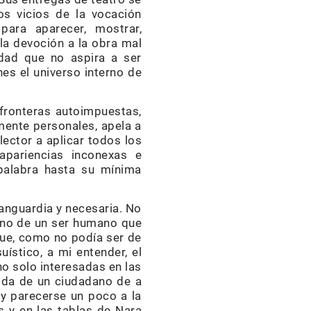
los vicios de la vocación
para aparecer, mostrar,
la devoción a la obra mal
idad que no aspira a ser
nes el universo interno de
 fronteras autoimpuestas,
mente personales, apela a
lector a aplicar todos los
 apariencias inconexas e
 palabra hasta su mínima
vanguardia y necesaria. No
sino de un ser humano que
que, como no podía ser de
ístico, a mi entender, el
no solo interesadas en las
vida de un ciudadano de a
y parecerse un poco a la
s y en las tablas de Nara