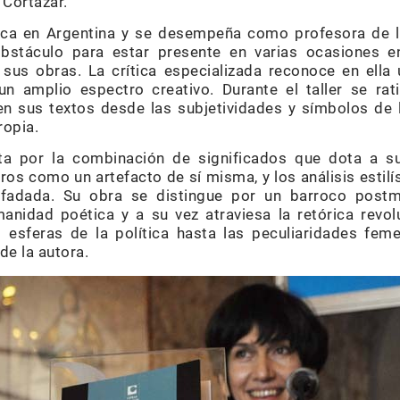
 Cortázar.
ica en Argentina y se desempeña como profesora de l
bstáculo para estar presente en varias ocasiones e
sus obras. La crítica especializada reconoce en ella 
n amplio espectro creativo. Durante el taller se rat
en sus textos desde las subjetividades y símbolos de 
ropia.
ita por la combinación de significados que dota a s
os como un artefacto de sí misma, y los análisis estil
senfadada. Su obra se distingue por un barroco pos
nidad poética y a su vez atraviesa la retórica revol
esferas de la política hasta las peculiaridades feme
de la autora.