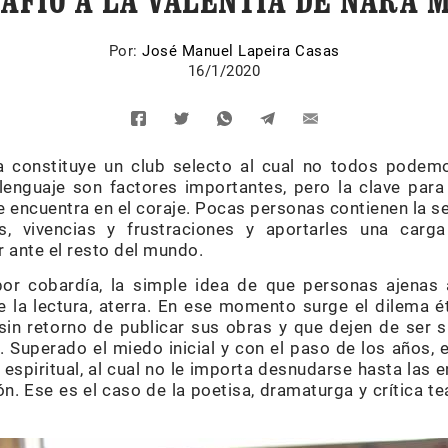
SAFÍO A LA VALENTÍA DE NARA 
Por:
José Manuel Lapeira Casas
16/1/2020
a constituye un club selecto al cual no todos podemos
lenguaje son factores importantes, pero la clave par
 encuentra en el coraje. Pocas personas contienen la se
, vivencias y frustraciones y aportarles una carga 
r ante el resto del mundo.
r cobardía, la simple idea de que personas ajenas 
e la lectura, aterra. En ese momento surge el dilema ét
 sin retorno de publicar sus obras y que dejen de ser 
. Superado el miedo inicial y con el paso de los años, e
spiritual, al cual no le importa desnudarse hasta las en
n. Ese es el caso de la poetisa, dramaturga y crítica 