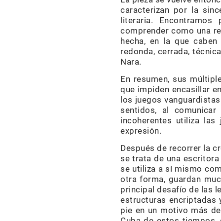
caracterizan por la sinc
literaria. Encontramos
comprender como una recr
hecha, en la que caben 
redonda, cerrada, técnica
Nara.
En resumen, sus múltiple
que impiden encasillar e
los juegos vanguardistas 
sentidos, al comunicar 
incoherentes utiliza la
expresión.
Después de recorrer la cr
se trata de una escritor
se utiliza a sí mismo co
otra forma, guardan much
principal desafío de las 
estructuras encriptadas 
pie en un motivo más de
Cuba de estos tiempos, d