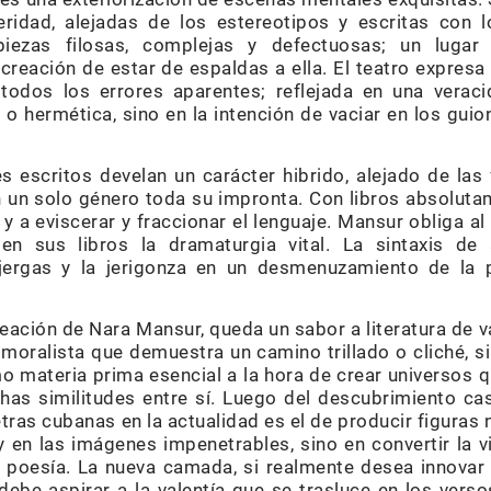
eridad, alejadas de los estereotipos y escritas con 
 piezas filosas, complejas y defectuosas; un lugar 
eación de estar de espaldas a ella. El teatro expresa 
todos los errores aparentes; reflejada en una verac
 o hermética, sino en la intención de vaciar en los guio
s escritos develan un carácter hibrido, alejado de las
n un solo género toda su impronta. Con libros absoluta
y a eviscerar y fraccionar el lenguaje. Mansur obliga al 
en sus libros la dramaturgia vital. La sintaxis de
s jergas y la jerigonza en un desmenuzamiento de la
eación de Nara Mansur, queda un sabor a literatura de 
a moralista que demuestra un camino trillado o cliché, 
mo materia prima esencial a la hora de crear universos 
as similitudes entre sí. Luego del descubrimiento casu
letras cubanas en la actualidad es el de producir figuras 
y en las imágenes impenetrables, sino en convertir la 
 poesía. La nueva camada, si realmente desea innovar 
ebe aspirar a la valentía que se trasluce en los verso