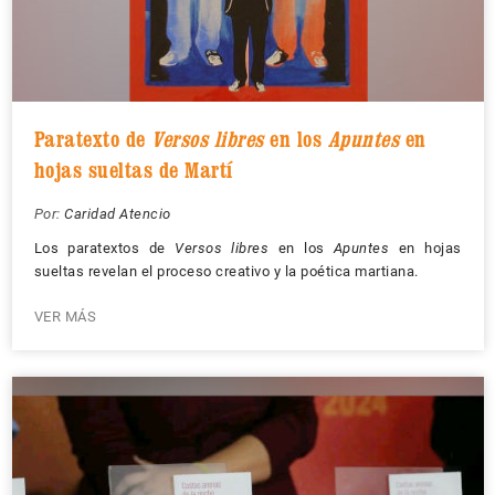
Paratexto de
Versos libres
en los
Apuntes
en
hojas sueltas de Martí
Por:
Caridad Atencio
Los paratextos de
Versos libres
en los
Apuntes
en hojas
sueltas revelan el proceso creativo y la poética martiana.
VER MÁS