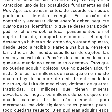
Todo se basa en una supuesta Ley. La Ley de la
Atracción, uno de los postulados fundamentales del
New Age.
Los pensamientos, de acuerdo con estos
postulados, detentan energía. En función de
controlar y encauzar dicha energía deben seguirse
cuatro pasos: identificar lo que se desea para poder
pedirlo ¡al universo!; enfocar pensamientos en el
objeto deseado; comportarse como si el objeto
deseado ya hubiera sido obtenido, y estar dispuesto,
desde luego, a recibirlo. Parecía una burla. Pensé en
las vidrieras del mundo, esas llenas de objetos, las
reales y las virtuales. Pensé en los millones de seres
que en el mundo no tienen un solo centavo. Esos que
no pueden adquirir objetos. Que no pueden adquirir
nada. Si ellos, los millones de seres que en el mundo
mueren hoy de hambre, de sed, de enfermedades
curables, de falta de medicinas, víctimas de guerras
fratricidas, los millones que tienen míseras
covachas por hogar, los millones de seres que en el
mundo carecen de lo más elemental para
meramente malvivir siguieran tales pautas pues…
todo quedaría resuelto. Bien pudieran adquirir esos