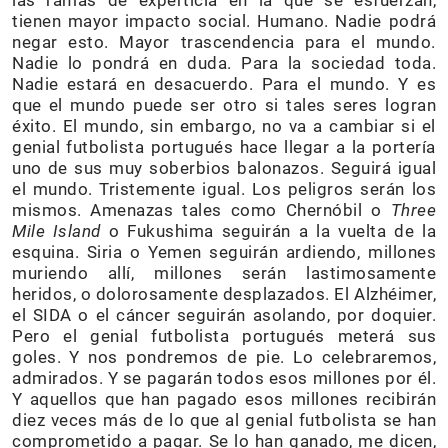
las ramas de experticia en la que se esfuerzan,
tienen mayor impacto social. Humano. Nadie podrá
negar esto. Mayor trascendencia para el mundo.
Nadie lo pondrá en duda. Para la sociedad toda.
Nadie estará en desacuerdo. Para el mundo. Y es
que el mundo puede ser otro si tales seres logran
éxito. El mundo, sin embargo, no va a cambiar si el
genial futbolista portugués hace llegar a la portería
uno de sus muy soberbios balonazos. Seguirá igual
el mundo. Tristemente igual. Los peligros serán los
mismos. Amenazas tales como Chernóbil o
Three
Mile Island
o Fukushima seguirán a la vuelta de la
esquina. Siria o Yemen seguirán ardiendo, millones
muriendo allí, millones serán lastimosamente
heridos, o dolorosamente desplazados. El Alzhéimer,
el SIDA o el cáncer seguirán asolando, por doquier.
Pero el genial futbolista portugués meterá sus
goles. Y nos pondremos de pie. Lo celebraremos,
admirados. Y se pagarán todos esos millones por él.
Y aquellos que han pagado esos millones recibirán
diez veces más de lo que al genial futbolista se han
comprometido a pagar. Se lo han ganado, me dicen,