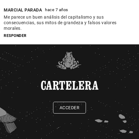
MARCIAL PARADA
hace 7 años
Me parece un buen análisis del capitalismo y sus
consecuencias, sus mitos de grandeza y falsos valores
morales.
RESPONDER
CARTELERA
ACCEDER