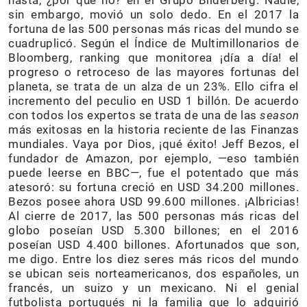
hasta, ¿por qué no? en el Grupo Bilderberg. Nadie,
sin embargo, movió un solo dedo. En el 2017 la
fortuna de las 500 personas más ricas del mundo se
cuadruplicó. Según el Índice de Multimillonarios de
Bloomberg, ranking que monitorea ¡día a día! el
progreso o retroceso de las mayores fortunas del
planeta, se trata de un alza de un 23%. Ello cifra el
incremento del peculio en USD 1 billón. De acuerdo
con todos los expertos se trata de una de las
season
más exitosas en la historia reciente de las Finanzas
mundiales. Vaya por Dios, ¡qué éxito! Jeff Bezos, el
fundador de Amazon, por ejemplo, —eso también
puede leerse en BBC—, fue el potentado que más
atesoró: su fortuna creció en USD 34.200 millones.
Bezos posee ahora USD 99.600 millones. ¡Albricias!
Al cierre de 2017, las 500 personas más ricas del
globo poseían USD 5.300 billones; en el 2016
poseían USD 4.400 billones. Afortunados que son,
me digo. Entre los diez seres más ricos del mundo
se ubican seis norteamericanos, dos españoles, un
francés, un suizo y un mexicano. Ni el genial
futbolista portugués ni la familia que lo adquirió