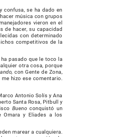
 y confusa, se ha dado en
e hacer música con grupos
 manejadores vieron en el
os de hacer, su capacidad
ablecidas con determinado
nichos competitivos de la
 ha pasado que le toco la
alquier otra cosa, porque
lando
,
con Gente de Zona,
e me hizo ese comentario.
Marco Antonio Solís y Ana
berto Santa Rosa, Pitbull y
disco
Bueno
conquistó un
e Omara y Eliades a los
ueden marear a cualquiera.