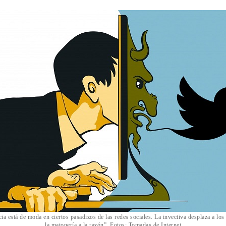
ia está de moda en ciertos pasadizos de las redes sociales. La invectiva desplaza a lo
la matonería a la razón”. Fotos: Tomadas de Internet