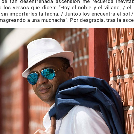
a de tan desenfrenada ascensión me recuerda inevit
o los versos que dicen: “Hoy el noble y el villano, / e
 sin importarles la facha. / Juntos los encuentra el sol /
agreando a una muchacha”. Por desgracia, tras la ascen