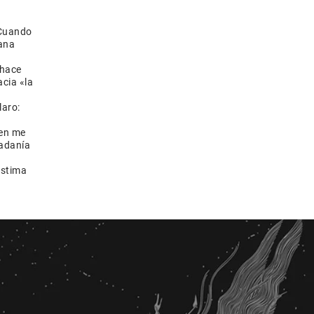
«Cuando
mana
 hace
cia «la
laro:
ien me
dadanía
ástima