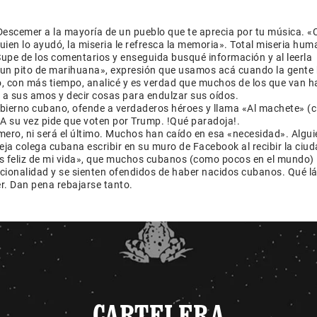
escemer a la mayoría de un pueblo que te aprecia por tu música. 
quien lo ayudó, la miseria le refresca la memoria». Total miseria hu
upe de los comentarios y enseguida busqué información y al leerla
 un pito de marihuana», expresión que usamos acá cuando la gente
, con más tiempo, analicé y es verdad que muchos de los que van ha
 a sus amos y decir cosas para endulzar sus oídos.
obierno cubano, ofende a verdaderos héroes y llama «Al machete» (c
. A su vez pide que voten por Trump. !Qué paradoja!.
mero, ni será el último. Muchos han caído en esa «necesidad». Algu
eja colega cubana escribir en su muro de Facebook al recibir la ciu
más feliz de mi vida», que muchos cubanos (como pocos en el mundo)
acionalidad y se sienten ofendidos de haber nacidos cubanos. Qué l
er. Dan pena rebajarse tanto.
CARTELERA