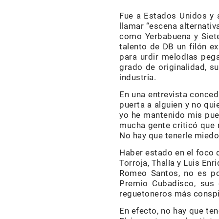
Fue a Estados Unidos y a
llamar “escena alternati
como Yerbabuena y Siete 
talento de DB un filón e
para urdir melodías pega
grado de originalidad, s
industria.
En una entrevista conced
puerta a alguien y no qu
yo he mantenido mis pue
mucha gente criticó que 
No hay que tenerle miedo a
Haber estado en el foco 
Torroja, Thalía y Luis Enr
Romeo Santos, no es po
Premio Cubadisco, sus 
reguetoneros más consp
En efecto, no hay que ten