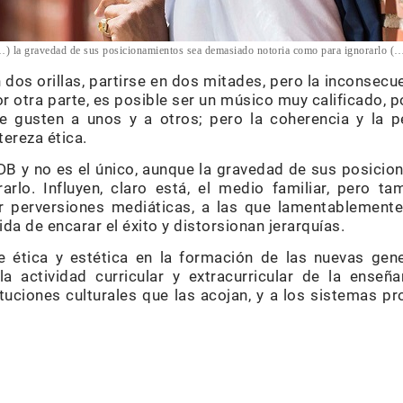
…) la gravedad de sus posicionamientos sea demasiado notoria como para ignorarlo (…
dos orillas, partirse en dos mitades, pero la inconsecue
or otra parte, es posible ser un músico muy calificado, 
e gusten a unos y a otros; pero la coherencia y la 
tereza ética.
DB y no es el único, aunque la gravedad de sus posic
rlo. Influyen, claro está, el medio familiar, pero t
r perversiones mediáticas, a las que lamentablement
da de encarar el éxito y distorsionan jerarquías.
e ética y estética en la formación de las nuevas gen
 actividad curricular y extracurricular de la enseña
ituciones culturales que las acojan, y a los sistemas p