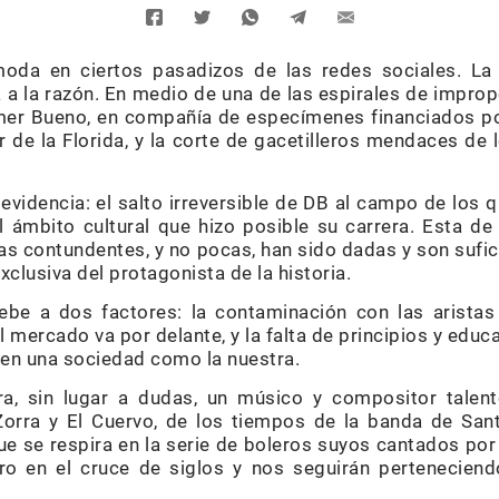
oda en ciertos pasadizos de las redes sociales. La 
 a la razón. En medio de una de las espirales de improp
mer Bueno, en compañía de especímenes financiados por
ur de la Florida, y la corte de gacetilleros mendaces de 
 evidencia: el salto irreversible de DB al campo de los q
el ámbito cultural que hizo posible su carrera. Esta de
s contundentes, y no pocas, han sido dadas y son sufic
xclusiva del protagonista de la historia.
be a dos factores: la contaminación con las arista
el mercado va por delante, y la falta de principios y educ
co en una sociedad como la nuestra.
a, sin lugar a dudas, un músico y compositor talen
Zorra y El Cuervo, de los tiempos de la banda de Sant
e se respira en la serie de boleros suyos cantados por
o en el cruce de siglos y nos seguirán perteneciend