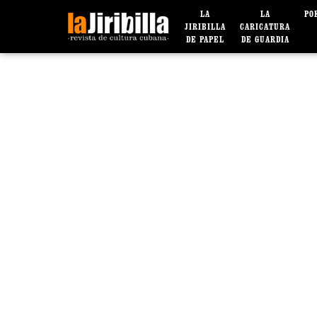
LA
LA
PO
JIRIBILLA
CARICATURA
DE PAPEL
DE GUARDIA