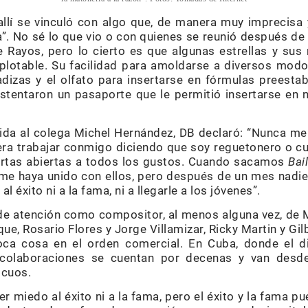
llí se vinculó con algo que, de manera muy imprecisa
va”. No sé lo que vio o con quienes se reunió después d
Rayos, pero lo cierto es que algunas estrellas y sus
xplotable. Su facilidad para amoldarse a diversos mod
dizas y el olfato para insertarse en fórmulas preest
ustentaron un pasaporte que le permitió insertarse en 
ida al colega Michel Hernández, DB declaró: “Nunca me
iera trabajar conmigo diciendo que soy reguetonero o cu
rtas abiertas a todos los gustos. Cuando sacamos
Bai
me haya unido con ellos, pero después de un mes nadi
l éxito ni a la fama, ni a llegarle a los jóvenes”.
de atención como compositor, al menos alguna vez, de 
ique, Rosario Flores y Jorge Villamizar, Ricky Martin y Gil
ca cosa en el orden comercial. En Cuba, donde el 
colaboraciones se cuentan por decenas y van desd
icuos.
er miedo al éxito ni a la fama, pero el éxito y la fama p