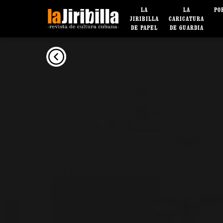
LA
LA
PO
JIRIBILLA
CARICATURA
DE PAPEL
DE GUARDIA