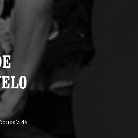
DE
YELO
A
Cortesía del