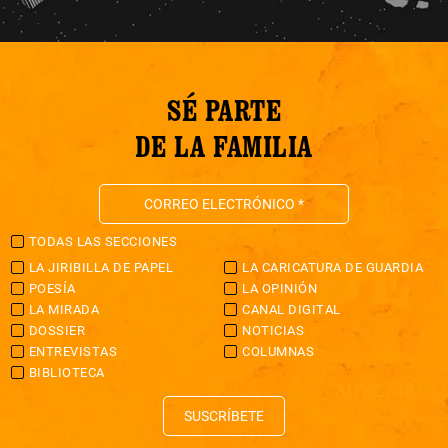
SÉ PARTE
DE LA FAMILIA
TODAS LAS SECCIONES
LA JIRIBILLA DE PAPEL
LA CARICATURA DE GUARDIA
POESÍA
LA OPINIÓN
LA MIRADA
CANAL DIGITAL
DOSSIER
NOTICIAS
ENTREVISTAS
COLUMNAS
BIBLIOTECA
SUSCRÍBETE