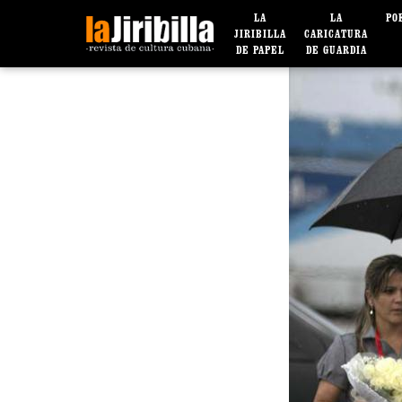
LA
LA
PO
JIRIBILLA
CARICATURA
DE PAPEL
DE GUARDIA