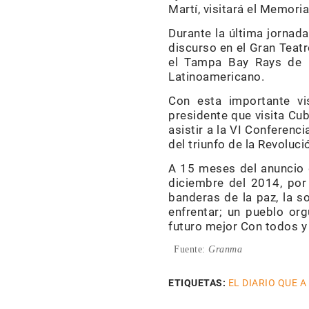
Martí, visitará el Memori
Durante la última jornada
discurso en el Gran Teatr
el Tampa Bay Rays de la
Latinoame­ri­cano.
Con esta importante visi
presidente que visita Cu
asistir a la VI Conferenci
del triunfo de la Re­vo­luci
A 15 meses del anuncio d
diciembre del 2014, por
banderas de la paz, la so
enfrentar; un pueblo or­g
futuro mejor Con todos y 
Fuente:
Granma
ETIQUETAS:
EL DIARIO QUE A