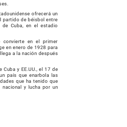
ses.
estadounidense ofrecerá un
l partido de béisbol entre
de Cu­ba, en el es­tadio
se convierte en el primer
dge en enero de 1928 para
 llega a la na­ción después
e Cuba y EE.UU., el 17 de
un país que enarbola las
rsidades que ha tenido que
d nacional y lu­cha por un