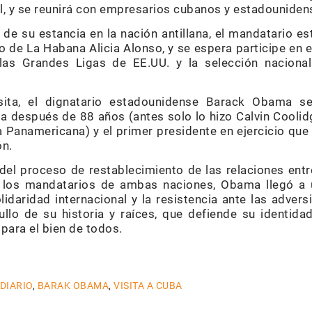
al, y se reunirá con em­presarios cubanos y estadouniden
 de su estancia en la nación antillana, el mandatario 
o de La Habana Alicia Alonso, y se espera participe en e
s Gran­­­des Ligas de EE.UU. y la selección nacional 
ta, el dig­natario estadounidense Barack Oba­­­­­­ma 
ba después de 88 años (antes solo lo hizo Calvin Cooli
a Pa­na­me­ricana) y el primer presidente en ejercicio que
ón.
el proceso de restablecimiento de las relaciones entr
 los mandatarios de ambas na­ciones, Obama llegó a 
lidaridad internacional y la resistencia ante las adve
ullo de su historia y raíces, que de­fiende su identida
para el bien de todos.
 DIARIO
,
BARAK OBAMA
,
VISITA A CUBA