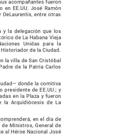
 y sus acompañantes fueron
ano en EE.UU. José Ra­món
De­Lau­rentis, entre otras
a y la delegación que los
tórico de La Habana Vie­ja
a­ciones Unidas para la
Histo­riador de la Ciudad.
la villa de San Cris­­tóbal
adre de la Patria Carlos
Ciudad— donde la co­mitiva
o presidente de EE.UU.; y
adas en la Plaza y fueron
 la Ar­qui­diócesis de La
omprenderá, en el día de
 de Mi­nistros, General de
enaje al Héroe Nacional José