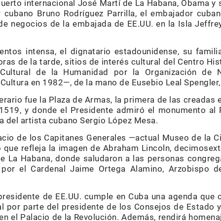
puerto in­ternacional José Martí de La Ha­ba­na, Obama
ler cubano Bru­no Rodríguez Parrilla, el embajador cub
e ne­gocios de la embajada de EE.UU. en la Isla Jeffrey 
ntos in­tensa, el dignatario estadounidense, su famili
ras de la tarde, sitios de interés cultural del Centro His
Cultural de la Humanidad por la Orga­ni­zación de N
a Cultura en 1982—, de la mano de Eusebio Leal Spengler, 
erario fue la Plaza de Armas, la primera de las creadas en 
1519, y donde el Presidente admiró el monumento al P
 del artista cubano Sergio López Mesa.
acio de los Capitanes Generales —actual Mu­­seo de la 
 que refleja la imagen de Abraham Lincoln, decimosext
de La Habana, donde saludaron a las personas congreg
 por el Cardenal Jaime Or­tega Alamino, Arzobispo de
presidente de EE.UU. cumple en Cu­ba una agenda que c
ial por parte del presidente de los Consejos de Estado y
 en el Pa­lacio de la Re­vo­lución. Además, ren­­­­­dirá hom