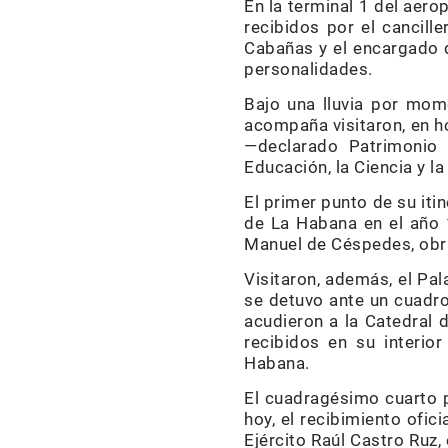
En la terminal 1 del aero
re­cibidos por el cancil
Cabañas y el en­cargado d
personalidades.
Bajo una lluvia por mome
acompaña visitaron, en ho
—declarado Patrimonio 
Educación, la Ciencia y l
El primer punto de su itin
de La Habana en el año 
Manuel de Céspedes, obra
Visitaron, además, el Pal
se detuvo ante un cuadro
acudieron a la Catedral 
recibidos en su interior
Habana.
El cuadragésimo cuarto 
hoy, el recibimiento ofic
Ejército Raúl Cas­­tro Ruz,