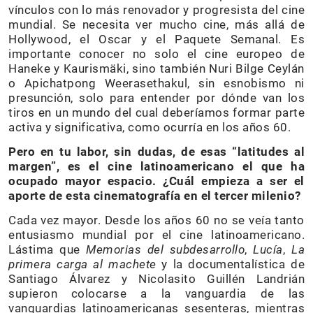
vínculos con lo más renovador y progresista del cine
mundial. Se necesita ver mucho cine, más allá de
Hollywood, el Oscar y el Paquete Semanal. Es
importante conocer no solo el cine europeo de
Haneke y Kaurismäki, sino también Nuri Bilge Ceylán
o Apichatpong Weerasethakul, sin esnobismo ni
presunción, solo para entender por dónde van los
tiros en un mundo del cual deberíamos formar parte
activa y significativa, como ocurría en los años 60.
Pero en tu labor, sin dudas, de esas “latitudes al
margen”, es el cine latinoamericano el que ha
ocupado mayor espacio. ¿Cuál empieza a ser el
aporte de esta cinematografía en el tercer milenio?
Cada vez mayor. Desde los años 60 no se veía tanto
entusiasmo mundial por el cine latinoamericano.
Lástima que
Memorias del subdesarrollo
,
Lucía
,
La
primera carga al machete
y la documentalística de
Santiago Álvarez y Nicolasito Guillén Landrián
supieron colocarse a la vanguardia de las
vanguardias latinoamericanas sesenteras, mientras