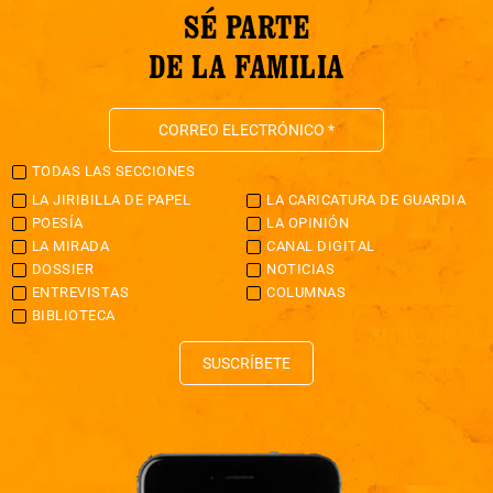
SÉ PARTE
DE LA FAMILIA
TODAS LAS SECCIONES
LA JIRIBILLA DE PAPEL
LA CARICATURA DE GUARDIA
POESÍA
LA OPINIÓN
LA MIRADA
CANAL DIGITAL
DOSSIER
NOTICIAS
ENTREVISTAS
COLUMNAS
BIBLIOTECA
SUSCRÍBETE