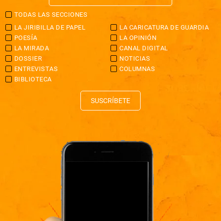
TODAS LAS SECCIONES
LA JIRIBILLA DE PAPEL
LA CARICATURA DE GUARDIA
POESÍA
LA OPINIÓN
LA MIRADA
CANAL DIGITAL
DOSSIER
NOTICIAS
ENTREVISTAS
COLUMNAS
BIBLIOTECA
SUSCRÍBETE