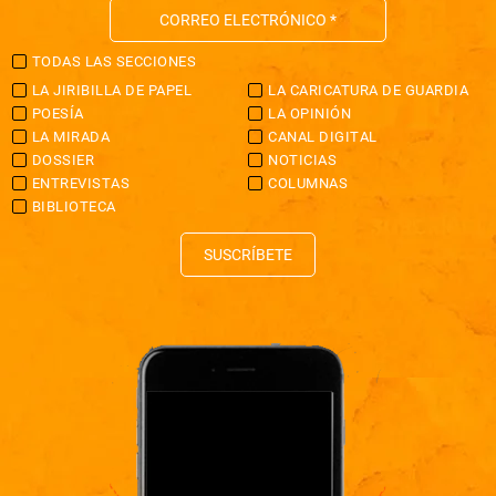
TODAS LAS SECCIONES
LA JIRIBILLA DE PAPEL
LA CARICATURA DE GUARDIA
POESÍA
LA OPINIÓN
LA MIRADA
CANAL DIGITAL
DOSSIER
NOTICIAS
ENTREVISTAS
COLUMNAS
BIBLIOTECA
SUSCRÍBETE