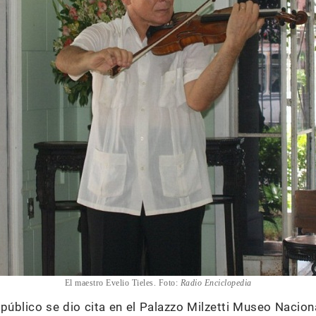
El maestro Evelio Tieles. Foto:
Radio Enciclopedia
 público se dio cita en el Palazzo Milzetti Museo Nacio