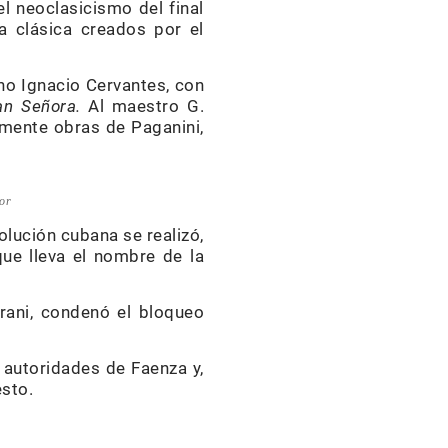
 neoclasicismo del final
a clásica creados por el
no Ignacio Cervantes, con
an Señora.
Al maestro G.
temente obras de Paganini,
sor
olución cubana se realizó,
ue lleva el nombre de la
verani, condenó el bloqueo
s autoridades de Faenza y,
esto.