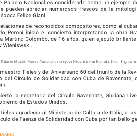
e Palacio Nacional es considerado como un ejemplo del
 se pueden apreciar numerosos frescos de la mitologí
época Felice Giani.
retaciones de reconocidos compositores, como el cuba
rlo Peroni inició el concierto interpretando la obra
Gr
sta Martino Colombo, de 16 años, quien ejecutó brillan
 y Wieniswski.
 Palazzo Milzetti Museo Nacional de la época Neoclásica en Romaña. Foto:
Trip advi
 maestro Tieles y del Aniversario 60 del triunfo de la Rev
o del Círculo de Solidaridad con Cuba de Ravennate, q
ín.
ierto la secretaria del Círculo Ravennate, Giuliana Li
obierno de Estados Unidos.
Tieles agradeció al Ministerio de Cultura de Italia, a la
culo de Faenza de Solidaridad con Cuba por tan bello g
 DIARIO