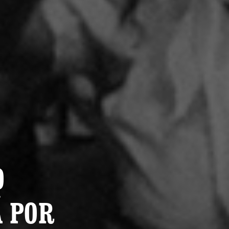
O
Á POR