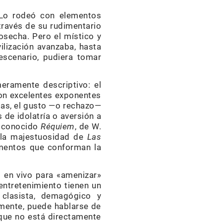
Lo rodeó con elementos
través de su rudimentario
osecha. Pero el místico y
ilización avanzaba, hasta
 escenario, pudiera tomar
eramente descriptivo: el
con excelentes exponentes
das, el gusto —o rechazo—
de idolatría o aversión a
el conocido
Réquiem
, de W.
o la majestuosidad de
Las
lementos que conforman la
os en vivo para «amenizar»
entretenimiento tienen un
 clasista, demagógico y
amente, puede hablarse de
e que no está directamente