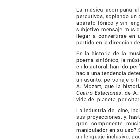
La música acompaña al
percutivos, soplando un 
aparato fónico y sin len
subjetivo mensaje musica
llegar a convertirse en 
partido en la dirección d
En la historia de la mú
poema sinfónico, la músi
en lo autoral, han ido p
hacia una tendencia dete
un asunto, personaje o tr
A. Mozart, que la histo
Cuatro Estaciones
, de A.
vida del planeta, por cit
La industria del cine, in
sus proyecciones, y, has
gran componente musica
manipulador en su uso? S
un lenguaje inclusivo, pa