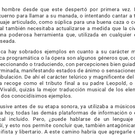
 hombre desde que este despertó por primera vez. 
cuerno para llamar a su manada, o intentando cantar a 
guaje articulado, como súplica para una buena caza o c
l también necesitaba actualizarse a medida que la civ
una poderosa herramienta que, utilizada en cualquier
eseada.
sica hay sobrados ejemplos en cuanto a su carácter m
ca programática o la ópera son algunos géneros que, 
erfeccionando o traduciendo, con percepciones bien guia
rminada, manifestando estados de ánimo o sensaciones 
ibulación. De ahí el carácter telúrico y magnificente d
ria recoge como el tributo final a su padre Leopold, 
 Vivaldi, quizás la mejor traducción musical de los e
ar dos conocidísimos ejemplos.
clusive antes de su etapa sonora, ya utilizaba a músic
ta hoy, todas las demás plataformas de información o 
l incluido. Pero, ¿puede hablarse de un lenguaje
í, y esto nos permite concluir que, también antagónic
cifista y libertario. A este camino habría que agregarl