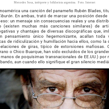
Mercedes Sosa, intérprete y folklorista argentina. Foto. Internet
inoamérica una canción del panameño Rubén Blades, tit
Tiburón
. En ambas, trató de marcar una posición desde
 eso: un mensaje sin consecuencias reales y una distrib
to (existen muchas más canciones similares) de arti
negativas y chantajes de diversas discográficas que, im
un pensamiento único hegemonizante, acallan toda v
cas de ridiculización y humillación hacia ellos, como l
elaciones de giras, típico de extorsiones mafiosas. 
rano o Chico Buarque, han sido excluidos de los grandes
n manos de poquísimas transnacionales de EE.UU.) por n
bando, aun cuando ello signifique el gran silencio mediá