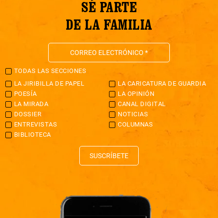
SÉ PARTE
DE LA FAMILIA
TODAS LAS SECCIONES
LA JIRIBILLA DE PAPEL
LA CARICATURA DE GUARDIA
POESÍA
LA OPINIÓN
LA MIRADA
CANAL DIGITAL
DOSSIER
NOTICIAS
ENTREVISTAS
COLUMNAS
BIBLIOTECA
SUSCRÍBETE