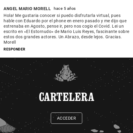
ANGEL MARIO MORELL
hace 5 años
Hola! Me gustaria conocer si puedo disfrutarla virtual, pues
hable con Eduardo por el phone en enero pasado y me dijo que
estrenaba en Agosto, pense ir, pero nos cogio el Covid. Lei un
escrito en «El Estornudo» de Mario Luis Reyes, fascinante sobre
estos dos grandes actores. Un Abrazo, desde lejos. Gracias.
Morell
RESPONDER
CARTELERA
ACCEDER