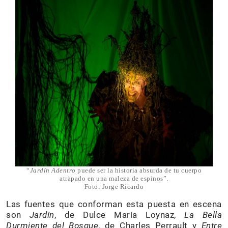
“
Jardín Adentro
puede ser la historia absurda de tu cuerpo
atrapado en una maleza de espinos”.
Foto: Jorge Ricardo
Las fuentes que conforman esta puesta en escena
son
Jardín
, de Dulce María Loynaz,
La Bella
Durmiente del Bosque
, de Charles Perrault y
Entre