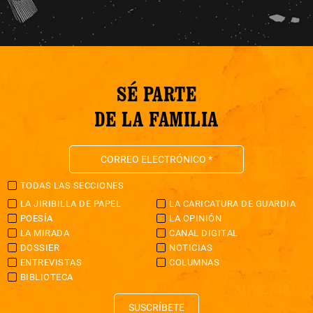
SÉ PARTE
DE LA FAMILIA
TODAS LAS SECCIONES
LA JIRIBILLA DE PAPEL
LA CARICATURA DE GUARDIA
POESÍA
LA OPINIÓN
LA MIRADA
CANAL DIGITAL
DOSSIER
NOTICIAS
ENTREVISTAS
COLUMNAS
BIBLIOTECA
SUSCRÍBETE