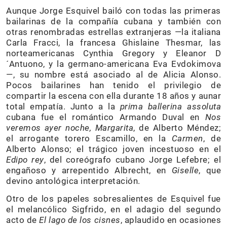
Aunque Jorge Esquivel bailó con todas las primeras
bailarinas de la compañía cubana y también con
otras renombradas estrellas extranjeras —la italiana
Carla Fracci, la francesa Ghislaine Thesmar, las
norteamericanas Cynthia Gregory y Eleanor D
´Antuono, y la germano-americana Eva Evdokimova
—, su nombre está asociado al de Alicia Alonso.
Pocos bailarines han tenido el privilegio de
compartir la escena con ella durante 18 años y aunar
total empatía. Junto a la
prima ballerina assoluta
cubana fue el romántico Armando Duval en
Nos
veremos ayer noche, Margarita
, de Alberto Méndez;
el arrogante torero Escamillo, en la
Carmen
, de
Alberto Alonso; el trágico joven incestuoso en el
Edipo rey
, del coreógrafo cubano Jorge Lefebre; el
engañoso y arrepentido Albrecht, en
Giselle
, que
devino antológica interpretación.
Otro de los papeles sobresalientes de Esquivel fue
el melancólico Sigfrido, en el adagio del segundo
acto de
El lago de los cisnes
, aplaudido en ocasiones