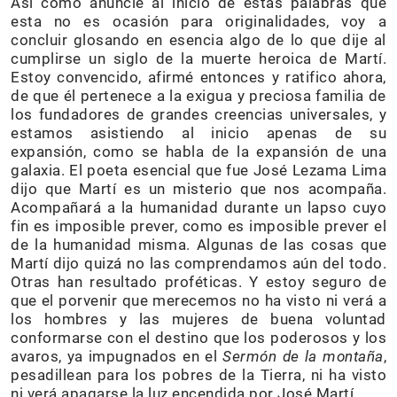
Así como anuncié al inicio de estas palabras que
esta no es ocasión para originalidades, voy a
concluir glosando en esencia algo de lo que dije al
cumplirse un siglo de la muerte heroica de Martí.
Estoy convencido, afirmé entonces y ratifico ahora,
de que él pertenece a la exigua y preciosa familia de
los fundadores de grandes creencias universales, y
estamos asistiendo al inicio apenas de su
expansión, como se habla de la expansión de una
galaxia. El poeta esencial que fue José Lezama Lima
dijo que Martí es un misterio que nos acompaña.
Acompañará a la humanidad durante un lapso cuyo
fin es imposible prever, como es imposible prever el
de la humanidad misma. Algunas de las cosas que
Martí dijo quizá no las comprendamos aún del todo.
Otras han resultado proféticas. Y estoy seguro de
que el porvenir que merecemos no ha visto ni verá a
los hombres y las mujeres de buena voluntad
conformarse con el destino que los poderosos y los
avaros, ya impugnados en el
Sermón de la montaña
,
pesadillean para los pobres de la Tierra, ni ha visto
ni verá apagarse la luz encendida por José Martí.