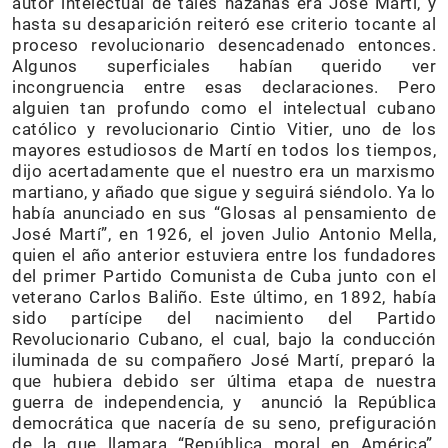
autor intelectual de tales hazañas era José Martí, y
hasta su desaparición reiteró ese criterio tocante al
proceso revolucionario desencadenado entonces.
Algunos superficiales habían querido ver
incongruencia entre esas declaraciones. Pero
alguien tan profundo como el intelectual cubano
católico y revolucionario Cintio Vitier, uno de los
mayores estudiosos de Martí en todos los tiempos,
dijo acertadamente que el nuestro era un marxismo
martiano, y añado que sigue y seguirá siéndolo. Ya lo
había anunciado en sus “Glosas al pensamiento de
José Martí”, en 1926, el joven Julio Antonio Mella,
quien el año anterior estuviera entre los fundadores
del primer Partido Comunista de Cuba junto con el
veterano Carlos Baliño. Este último, en 1892, había
sido partícipe del nacimiento del Partido
Revolucionario Cubano, el cual, bajo la conducción
iluminada de su compañero José Martí, preparó la
que hubiera debido ser última etapa de nuestra
guerra de independencia, y anunció la República
democrática que nacería de su seno, prefiguración
de la que llamara “República moral en América”,