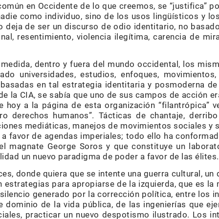
omún en Occidente de lo que creemos, se “justifica” p
nadie como individuo, sino de los usos lingüísticos y 
 deja de ser un discurso de odio identitario, no basad
nal, resentimiento, violencia ilegítima, carencia de mi
 medida, dentro y fuera del mundo occidental, los mis
yado universidades, estudios, enfoques, movimientos
basadas en tal estrategia identitaria y posmoderna de
 de la CIA, se sabía que uno de sus campos de acción er
tre hoy a la página de esta organización “filantrópica”
ro derechos humanos”. Tácticas de chantaje, derribo
iones mediáticas, manejos de movimientos sociales y 
y a favor de agendas imperiales; todo ello ha conformad
el magnate George Soros y que constituye un laborato
ealidad un nuevo paradigma de poder a favor de las élites.
es, donde quiera que se intente una guerra cultural, un
 estrategias para apropiarse de la izquierda, que es la
 silencio generado por la corrección política, entre los i
dominio de la vida pública, de las ingenierías que eje
ciales, practicar un nuevo despotismo ilustrado. Los i