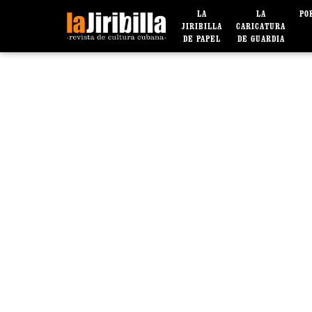
LA
LA
PO
JIRIBILLA
CARICATURA
DE PAPEL
DE GUARDIA