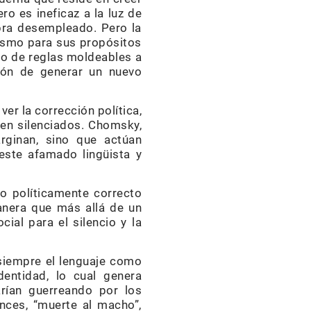
o es ineficaz a la luz de
abra desempleado. Pero la
ismo para sus propósitos
nto de reglas moldeables a
ción de generar un nuevo
er la corrección política,
ven silenciados. Chomsky,
rginan, sino que actúan
este afamado lingüista y
o políticamente correcto
anera que más allá de un
cial para el silencio y la
 siempre el lenguaje como
entidad, lo cual genera
arían guerreando por los
onces, “muerte al macho”,