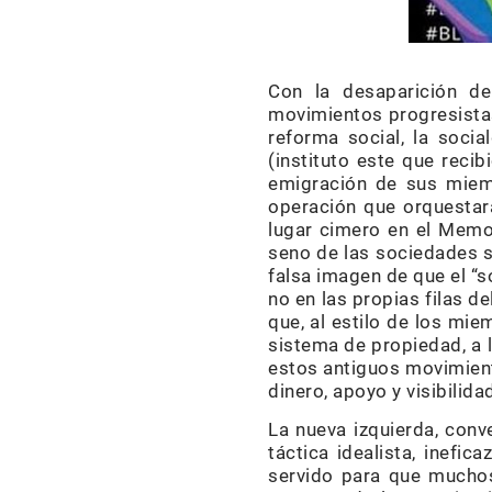
Con la desaparición de
movimientos progresistas
reforma social, la soci
(instituto este que recib
emigración de sus miem
operación que orquestara
lugar cimero en el Memor
seno de las sociedades soc
falsa imagen de que el “so
no en las propias filas d
que, al estilo de los mie
sistema de propiedad, a l
estos antiguos movimiento
dinero, apoyo y visibilida
La nueva izquierda, conv
táctica idealista, inefi
servido para que muchos