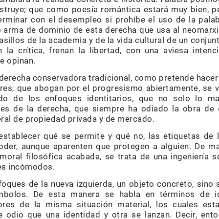
estruye; que como poesía romántica estará muy bien, per
erminar con el desempleo si prohíbe el uso de la pal
mo arma de dominio de esta derecha que usa al neomarx
pasillos de la academia y de la vida cultural de un conju
 la crítica, frenan la libertad, con una aviesa inten
ue opinan.
a derecha conservadora tradicional, como pretende hacer v
res, que abogan por el progresismo abiertamente, se 
do de los enfoques identitarios, que no solo lo ma
eses de la derecha, que siempre ha odiado la obra de 
eral de propiedad privada y de mercado.
stablecer qué se permite y qué no, las etiquetas de l
poder, aunque aparenten que protegen a alguien. De m
oral filosófica acabada, se trata de una ingeniería so
es incómodos.
foques de la nueva izquierda, un objeto concreto, sino
mbolos. De esta manera se habla en términos de id
ores de la misma situación material, los cuales est
 odio que una identidad y otra se lanzan. Decir, ent