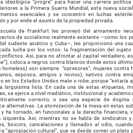
a ideológica “progre” para hacer una carrera política 
eriores a la Primera Guerra Mundial, esta nueva socia
mentos esenciales y se concentró en luchas estéril
ón y por ende el asunto de la propiedad privada.
scuela de Frankfurt les proveyó del armamento nece
yectos de socialismo realmente existente —como los ya
del sudeste asiático y Cuba—, les proporcionó una cau
cada lucha por los votos: la fragmentación del sujeto
onflictos. Así, para no afrontar al capital verdadero, e
e”), coloca a negros contra blancos donde estos último
un homeless) son siempre “opresores”, mujeres contra 
nos, esposos, amigos y novios), nativos contra emi
do en los Estados Unidos mate o robe, porque “estaría 
na larguísima lista. En cada una de estas etiquetas, 
les, se ejerce a nivel mediático, institucional y académic
ticamente correcto, o sea una especie de dogma rel
e alternativas. La atomización de la masa en estas su
l y ha tornado, en funcionales a la derecha financiera
 izquierda. Así, mientras no se habla de sindicatos 
s, boicots, cancelaciones y llamados al odio, cuando 
a “apropiación cultural”, que va desde comer un plato p