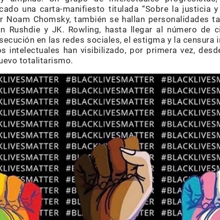
ado una carta-manifiesto titulada “Sobre la justicia y
por Noam Chomsky, también se hallan personalidades ta
 Rushdie y JK. Rowling, hasta llegar al número de ci
secución en las redes sociales, el estigma y la censura i
s intelectuales han visibilizado, por primera vez, desd
uevo totalitarismo.