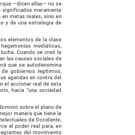
orque —dicen ellas— no se
los significados meramente
o en metas reales, sino en
ras y de una estrategia de
mos elementos de la clase
, hegemonías mediáticas,
 lucha. Cuando se creó la
an las causas sociales de
 verá que se autodenomina
 de gobiernos legítimos,
sus agendas en contra del
o el accionar real de esta
rio, hacia “una sociedad
 dominio sobre el plano de
 mejor manera que tiene la
ntelectuales de Occidente,
rce el poder real para, en
ntegrantes del movimiento