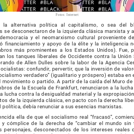
Fotos: Internet
 la alternativa política al capitalismo, o sea del 
 se desconectaron de la izquierda clásica marxista y 
aldemocracia y el neomarxismo cultural proveniente de
ió financiamiento y apoyo de la élite y la inteligencia
bros más prominentes a los Estados Unidos). Fue, po
n los tanques liberales de Occidente contra la Unión
ando de Allen Dulles sobre la labor de la Agencia Cent
ialistas: confundir, pervertir, que la inversión de valor
cialismo verdadero” (igualitario y próspero) estaba en el
el movimiento o partido. A partir de la caída del Muro de
mbros de la Escuela de Frankfurt, renunciaron a la lucha d
a lucha contra la desigualdad material y la expropiación 
s de la izquierda clásica, en pacto con la derecha liber
d política, debía renunciar a sus esencias marxistas.
encida ella de que el socialismo real “fracasó”, comien
caz y cómplice de la derecha de “cambiar el mundo sin
 personajes, desconectados de los intereses reales de