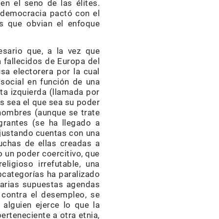
en el seno de las élites.
ldemocracia pactó con el
es que obvian el enfoque
sario que, a la vez que
 fallecidos de Europa del
sa electorera por la cual
 social en función de una
sta izquierda (llamada por
s sea el que sea su poder
hombres (aunque se trate
grantes (se ha llegado a
ajustando cuentas con una
muchas de ellas creadas a
o un poder coercitivo, que
igioso irrefutable, una
bcategorías ha paralizado
, varias supuestas agendas
y contra el desempleo, se
alguien ejerce lo que la
erteneciente a otra etnia,