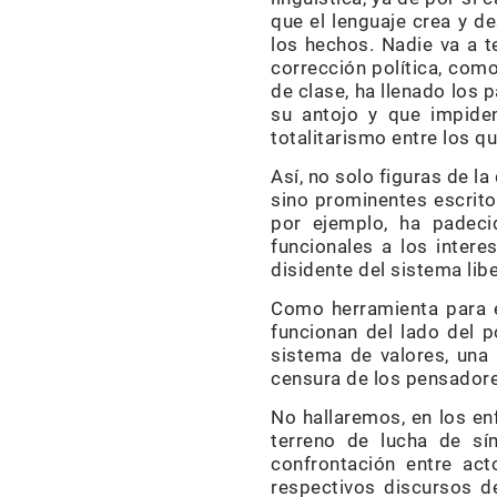
que el lenguaje crea y d
los hechos. Nadie va a t
corrección política, co
de clase, ha llenado los 
su antojo y que impiden
totalitarismo entre los q
Así, no solo figuras de l
sino prominentes escrito
por ejemplo, ha padeci
funcionales a los inter
disidente del sistema lib
Como herramienta para e
funcionan del lado del 
sistema de valores, una m
censura de los pensador
No hallaremos, en los en
terreno de lucha de sí
confrontación entre act
respectivos discursos de