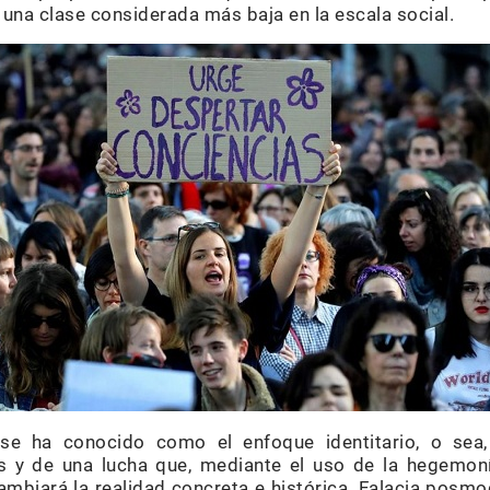
una clase considerada más baja en la escala social.
 se ha conocido como el enfoque identitario, o sea,
es y de una lucha que, mediante el uso de la hegemoní
 cambiará la realidad concreta e histórica. Falacia posm