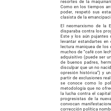
resortes de la maquinari
Como en los tiempos ant
poder, respetó sus esta
clasista de la emancipaci
El neomarxismo de la E
disparaba contra los pro
Este y los aún pujantes 
levantar estandartes en 
lectura maniquea de los c
muchos de “café con lech
adquisitivo (puede ser 
de buenos padres, herma
disculpar que un no naci
opresión histórica”) y u
partir de exclusiones rea
se conoce como lo polí
metodología que no ofrec
la lucha contra el capita
progresistas de la nueva
convocan manifestacione
corrección política nombr