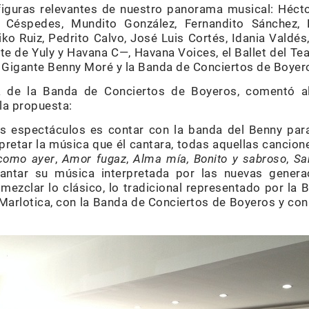
figuras relevantes de nuestro panorama musical: Héct
 Céspedes, Mundito González, Fernandito Sánchez,
o Ruiz, Pedrito Calvo, José Luis Cortés, Idania Valdés
te de Yuly y Havana C—, Havana Voices, el Ballet del Te
 Gigante Benny Moré y la Banda de Conciertos de Boyer
ra de la Banda de Conciertos de Boyeros, comentó al
 la propuesta:
os espectáculos es contar con la banda del Benny pa
pretar la música que él cantara, todas aquellas cancio
como ayer
,
Amor fugaz
,
Alma mía,
Bonito y sabroso
,
Sa
antar su música interpretada por las nuevas generac
mezclar lo clásico, lo tradicional representado por la 
 Marlotica, con la Banda de Conciertos de Boyeros y con