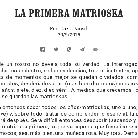
LA PRIMERA MATRIOSKA
Por:
Dazra Novak
20/9/2019
e un rostro no devela toda su verdad. La interrogac
ho más adentro, en las evidencias, trozos-instantes, á
sta de momentos que mejor se quedan olvidados, como
os modos, desdeñados o no (más bien dormidos) mucho
 años, siete, diez, dieciséis… A medida que crecemos, 
 se guardan las matrioskas.
a entonces sacar todos los años-matrioskas, uno a uno, 
ve) y, sobre todo, tratar de comprender lo esencial: la
drá después. Será difícil entonces descubrir (sacando 
la matrioska primera, la que se suponía que fuera inocenc
 mocos, sea, más bien, una muñeca rota. Muy rota. Dema