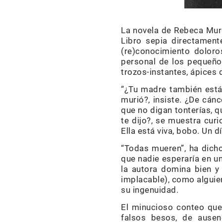
La novela de Rebeca Mu
Libro sepia directament
(re)conocimiento dolor
personal de los pequeños
trozos-instantes, ápices
“¿Tu madre también está 
murió?, insiste. ¿De cánc
que no digan tonterías, q
te dijo?, se muestra cur
Ella está viva, bobo. Un dí
“Todas mueren”, ha dicho
que nadie esperaría en u
la autora domina bien y 
implacable), como alguie
su ingenuidad.
El minucioso conteo que 
falsos besos, de ausen