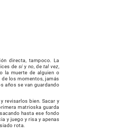
ión directa, tampoco. La
pices de
sí
y
no
, de
tal vez
,
 la muerte de alguien o
s de los momentos, jamás
los años se van guardando
y revisarlos bien. Sacar y
 primera matrioska guarda
y sacando hasta ese fondo
ia y juego y risa y apenas
siado rota.