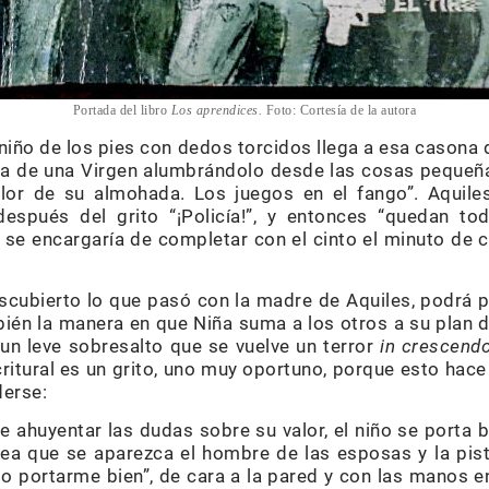
Portada del libro
Los aprendices.
Foto: Cortesía de la autora
l niño de los pies con dedos torcidos llega a esa casona 
eza de una Virgen alumbrándolo desde las cosas pequeña
lor de su almohada. Los juegos en el fango”. Aquiles
espués del grito “¡Policía!”, y entonces “quedan t
se encargaría de completar con el cinto el minuto de c
escubierto lo que pasó con la madre de Aquiles, podrá
bién la manera en que Niña suma a los otros a su plan d
 un leve sobresalto que se vuelve un terror
in crescend
itural es un grito, uno muy oportuno, porque esto hace
derse:
 ahuyentar las dudas sobre su valor, el niño se porta b
ea que se aparezca el hombre de las esposas y la pisto
o portarme bien”, de cara a la pared y con las manos e