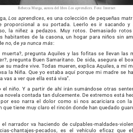
Rebecca Murga, autora del libro
Los aprendices
. Foto: Internet
rga,
Los aprendices
, es una colección de pequeñas matri
e proporcional a su portada. Leerlo es ir sacando y
oso, la niñez a pedazos. Muy rotos. Demasiado rotos
 habitantes de la casona, un hogar para niños sin amp
 de
no
, de
ya nunca más
:
muerta?, pregunta Aquiles y las fofitas se llevan las
er?, pregunta Buen Samaritano. De sida, asegura el box
ue su madre vive. Todas mueren, explica Aquiles, a mí m
iosa la Niña. Que yo estaba aquí porque mi madre se h
a vas a ver que ella está viva”.
 el niño. Y a partir de ahí irán sumándose otras senten
na novela contada tan dulcemente. De extremos está hech
por eso narra el dolor como si nos acariciara con la
n que tiene muy claro el rincón donde han quedado gua
el narrador va haciendo de culpables-maldades-violen
cias-chantajes-pecados, es el vehículo eficaz que e