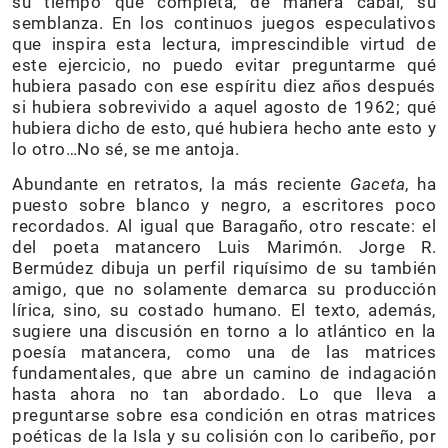
su tiempo que completa, de manera cabal, su
semblanza. En los continuos juegos especulativos
que inspira esta lectura, imprescindible virtud de
este ejercicio, no puedo evitar preguntarme qué
hubiera pasado con ese espíritu diez años después
si hubiera sobrevivido a aquel agosto de 1962; qué
hubiera dicho de esto, qué hubiera hecho ante esto y
lo otro…No sé, se me antoja.
Abundante en retratos, la más reciente
Gaceta
, ha
puesto sobre blanco y negro, a escritores poco
recordados. Al igual que Baragaño, otro rescate: el
del poeta matancero Luis Marimón. Jorge R.
Bermúdez dibuja un perfil riquísimo de su también
amigo, que no solamente demarca su producción
lírica, sino, su costado humano. El texto, además,
sugiere una discusión en torno a lo atlántico en la
poesía matancera, como una de las matrices
fundamentales, que abre un camino de indagación
hasta ahora no tan abordado. Lo que lleva a
preguntarse sobre esa condición en otras matrices
poéticas de la Isla y su colisión con lo caribeño, por