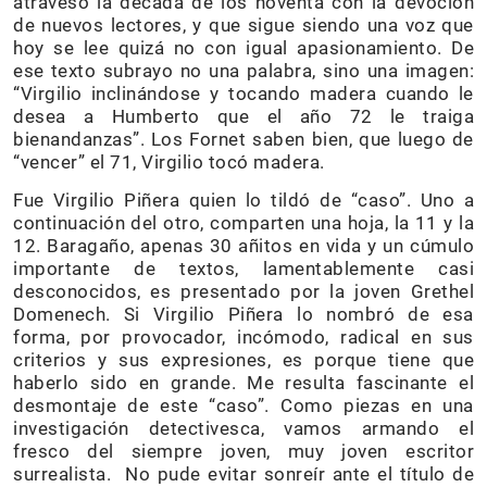
atravesó la década de los noventa con la devoción
de nuevos lectores, y que sigue siendo una voz que
hoy se lee quizá no con igual apasionamiento. De
ese texto subrayo no una palabra, sino una imagen:
“Virgilio inclinándose y tocando madera cuando le
desea a Humberto que el año 72 le traiga
bienandanzas”. Los Fornet saben bien, que luego de
“vencer” el 71, Virgilio tocó madera.
Fue Virgilio Piñera quien lo tildó de “caso”. Uno a
continuación del otro, comparten una hoja, la 11 y la
12. Baragaño, apenas 30 añitos en vida y un cúmulo
importante de textos, lamentablemente casi
desconocidos, es presentado por la joven Grethel
Domenech. Si Virgilio Piñera lo nombró de esa
forma, por provocador, incómodo, radical en sus
criterios y sus expresiones, es porque tiene que
haberlo sido en grande. Me resulta fascinante el
desmontaje de este “caso”. Como piezas en una
investigación detectivesca, vamos armando el
fresco del siempre joven, muy joven escritor
surrealista. No pude evitar sonreír ante el título de