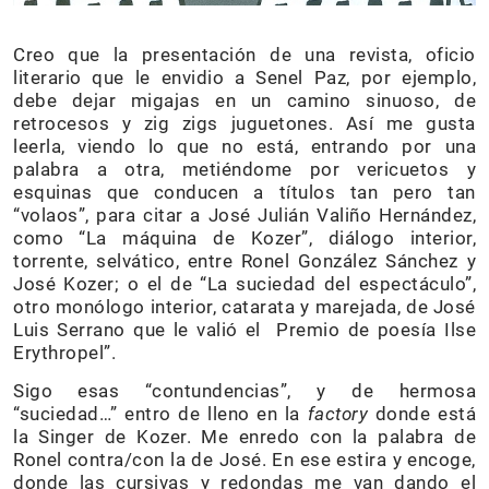
Creo que la presentación de una revista, oficio
literario que le envidio a Senel Paz, por ejemplo,
debe dejar migajas en un camino sinuoso, de
retrocesos y zig zigs juguetones. Así me gusta
leerla, viendo lo que no está, entrando por una
palabra a otra, metiéndome por vericuetos y
esquinas que conducen a títulos tan pero tan
“volaos”, para citar a José Julián Valiño Hernández,
como “La máquina de Kozer”, diálogo interior,
torrente, selvático, entre Ronel González Sánchez y
José Kozer; o el de “La suciedad del espectáculo”,
otro monólogo interior, catarata y marejada, de José
Luis Serrano que le valió el Premio de poesía Ilse
Erythropel”.
Sigo esas “contundencias”, y de hermosa
“suciedad…” entro de lleno en la
factory
donde está
la Singer de Kozer. Me enredo con la palabra de
Ronel contra/con la de José. En ese estira y encoge,
donde las cursivas y redondas me van dando el