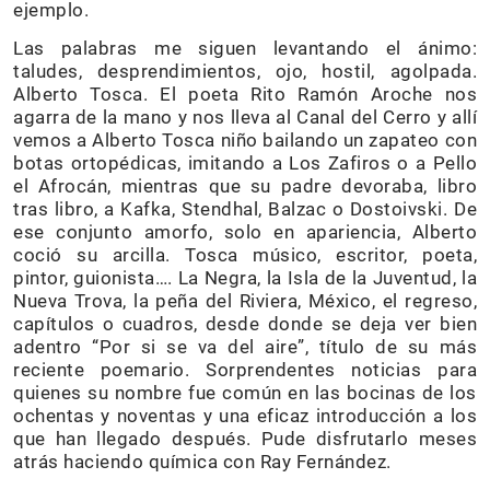
ejemplo.
Las palabras me siguen levantando el ánimo:
taludes, desprendimientos, ojo, hostil, agolpada.
Alberto Tosca. El poeta Rito Ramón Aroche nos
agarra de la mano y nos lleva al Canal del Cerro y allí
vemos a Alberto Tosca niño bailando un zapateo con
botas ortopédicas, imitando a Los Zafiros o a Pello
el Afrocán, mientras que su padre devoraba, libro
tras libro, a Kafka, Stendhal, Balzac o Dostoivski. De
ese conjunto amorfo, solo en apariencia, Alberto
coció su arcilla. Tosca músico, escritor, poeta,
pintor, guionista…. La Negra, la Isla de la Juventud, la
Nueva Trova, la peña del Riviera, México, el regreso,
capítulos o cuadros, desde donde se deja ver bien
adentro “Por si se va del aire”, título de su más
reciente poemario. Sorprendentes noticias para
quienes su nombre fue común en las bocinas de los
ochentas y noventas y una eficaz introducción a los
que han llegado después. Pude disfrutarlo meses
atrás haciendo química con Ray Fernández.