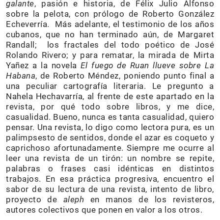
galante
, pasión e historia, de Félix Julio Alfonso
sobre la pelota, con prólogo de Roberto González
Echeverría. Más adelante, el testimonio de los años
cubanos, que no han terminado aún, de Margaret
Randall; los fractales del todo poético de José
Rolando Rivero; y para rematar, la mirada de Mirta
Yañez a la novela
El fuego de Ruan llueve sobre La
Habana
, de Roberto Méndez, poniendo punto final a
una peculiar cartografía literaria. Le pregunto a
Nahela Hechavarría, al frente de este apartado en la
revista, por qué todo sobre libros, y me dice,
casualidad. Bueno, nunca es tanta casualidad, quiero
pensar. Una revista, lo digo como lectora pura, es un
palimpsesto de sentidos, donde el azar es coqueto y
caprichoso afortunadamente. Siempre me ocurre al
leer una revista de un tirón: un nombre se repite,
palabras o frases casi idénticas en distintos
trabajos. En esa práctica progresiva, encuentro el
sabor de su lectura de una revista, intento de libro,
proyecto de
aleph
en manos de los revisteros,
autores colectivos que ponen en valor a los otros.