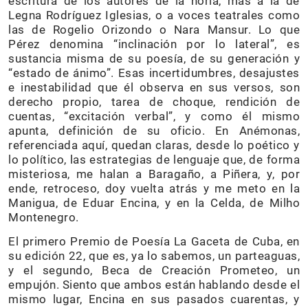
escritura de los autores de la noria, más a la de
Legna Rodríguez Iglesias, o a voces teatrales como
las de Rogelio Orizondo o Nara Mansur. Lo que
Pérez denomina “inclinación por lo lateral”, es
sustancia misma de su poesía, de su generación y
“estado de ánimo”. Esas incertidumbres, desajustes
e inestabilidad que él observa en sus versos, son
derecho propio, tarea de choque, rendición de
cuentas, “excitación verbal”, y como él mismo
apunta, definición de su oficio. En Anémonas,
referenciada aquí, quedan claras, desde lo poético y
lo político, las estrategias de lenguaje que, de forma
misteriosa, me halan a Baragaño, a Piñera, y, por
ende, retroceso, doy vuelta atrás y me meto en la
Manigua, de Eduar Encina, y en la Celda, de Milho
Montenegro.
El primero Premio de Poesía La Gaceta de Cuba, en
su edición 22, que es, ya lo sabemos, un parteaguas,
y el segundo, Beca de Creación Prometeo, un
empujón. Siento que ambos están hablando desde el
mismo lugar, Encina en sus pasados cuarentas, y