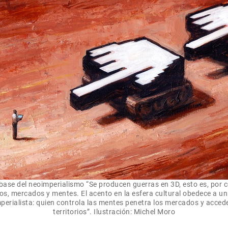
base del neoimperialismo “Se producen guerras en 3D, esto es, por 
rios, mercados y mentes. El acento en la esfera cultural obedece a u
perialista: quien controla las mentes penetra los mercados y accede
territorios”. Ilustración: Michel Moro