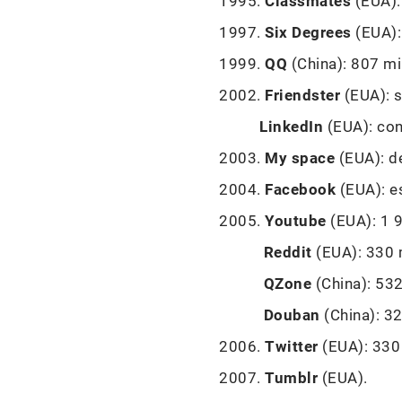
1995.
Classmates
(EUA):
1997.
Six Degrees
(EUA):
1999.
QQ
(China): 807 mi
2002.
Friendster
(EUA): s
LinkedIn
(EUA): con
2003.
My space
(EUA): d
2004.
Facebook
(EUA): e
2005.
Youtube
(EUA): 1 
Reddit
(EUA): 330 
QZone
(China): 532
Douban
(China): 3
2006.
Twitter
(EUA): 330
2007.
Tumblr
(EUA).