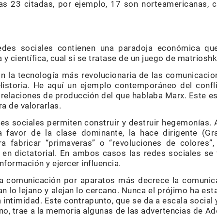
 las 23 citadas, por ejemplo, 17 son norteamericanas, 
 redes sociales contienen una paradoja económica qu
ca y científica, cual si se tratase de un juego de matriosh
on la tecnología más revolucionaria de las comunicaci
Historia. He aquí un ejemplo contemporáneo del confl
s relaciones de producción del que hablaba Marx. Este e
ra de valorarlas.
redes sociales permiten construir y destruir hegemonías. A
 favor de la clase dominante, la hace dirigente (Gr
ra fabricar “primaveras” o “revoluciones de colores”
n dictatorial. En ambos casos las redes sociales se 
nformación y ejercer influencia.
la comunicación por aparatos más decrece la comunica
n lo lejano y alejan lo cercano. Nunca el prójimo ha estad
 intimidad. Este contrapunto, que se da a escala social
ano, trae a la memoria algunas de las advertencias de 