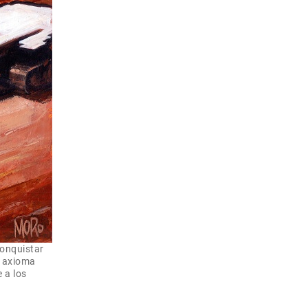
conquistar
n axioma
 a los