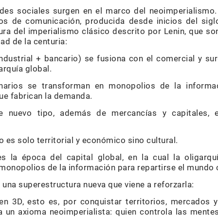
redes sociales surgen en el marco del neoimperialismo. 
os de comunicación, producida desde inicios del siglo
ra del imperialismo clásico descrito por Lenin, que so
ad de la centuria:
(industrial + bancario) se fusiona con el comercial y sur
arquía global.
narios se transforman en monopolios de la informac
que fabrican la demanda.
e nuevo tipo, además de mercancías y capitales, e
 es solo territorial y económico sino cultural.
 es la época del capital global, en la cual la oligar
 monopolios de la información para repartirse el mundo 
 una superestructura nueva que viene a reforzarla:
n 3D, esto es, por conquistar territorios, mercados 
a un axioma neoimperialista: quien controla las ment