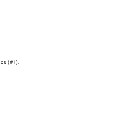
os (#1).