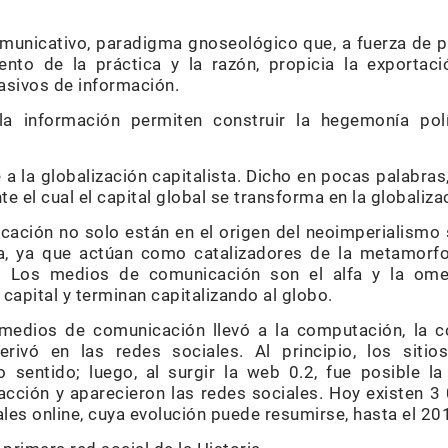
municativo, paradigma gnoseológico que, a fuerza de po
nto de la práctica y la razón, propicia la exportac
asivos de información.
 información permiten construir la hegemonía polít
de a la globalización capitalista. Dicho en pocas palabras
 el cual el capital global se transforma en la globalizac
ación no solo están en el origen del neoimperialismo
a, ya que actúan como catalizadores de la metamorfos
ta. Los medios de comunicación son el alfa y la om
capital y terminan capitalizando al globo.
s medios de comunicación llevó a la computación, la 
derivó en las redes sociales. Al principio, los siti
 sentido; luego, al surgir la web 0.2, fue posible la
racción y aparecieron las redes sociales. Hoy existen 3
ales online, cuya evolución puede resumirse, hasta el 2