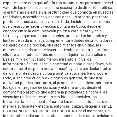
expones, pero creo que aún faltan argumentos para sostener el
valor de las redes sociales como escenario de dirección política,
si estimamos a esta en la profundidad que connota en nuestras
realidades, necesidades y aspiraciones. Es preciso, por tanto,
puntualizar sus alcances y sobre todo, incluirlas en el sistema
que presupone hacer dirección política en Cuba, desde el
engarce entre la comunicación política cara a cara y en el
terreno y la que cursa por las redes, precisar las bondades y
límites de cada una, sus complementariedades desarrolladoras
del ejercicio de dirección, sus crecimientos en unidad, las
maneras de cada una de hacer de riendas de la otra, etc. Todo
ello fuera de todo esnobismo o de cualquier tradicionalismo.
Esa es mi visión, cuando menos mirando al nivel de
informatización actual de la sociedad cubana a esos fines, a la
cultura que al respecto nos acompaña y a las particularidades
de lo mejor de nuestra cultura política actuante. Pero, sobre
todo, al reclamo ético, y axiológico en general, de nuestra
actividad política; por tanto, al peso que en ella tiene, mirarse a
los ojos, entregarse de corazón y echar a andar, desde el
compromiso afectivo que genera la proximidad sincera a las
vivencias reales de personas eco-bio-sico-sociales, las
herramientas de la mente. Cuando las redes den todo esto de
manera suficiente y efectiva, entonces, quizás, lleguen a ser EL
ESCENARIO DE LA DIRECCIÓN POLÍTICA. Por el momento, un
importante medio que nos reta a saber emplear sus provisiones