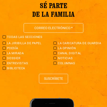
SÉ PARTE
DE LA FAMILIA
TODAS LAS SECCIONES
LA JIRIBILLA DE PAPEL
LA CARICATURA DE GUARDIA
POESÍA
LA OPINIÓN
LA MIRADA
CANAL DIGITAL
DOSSIER
NOTICIAS
ENTREVISTAS
COLUMNAS
BIBLIOTECA
SUSCRÍBETE