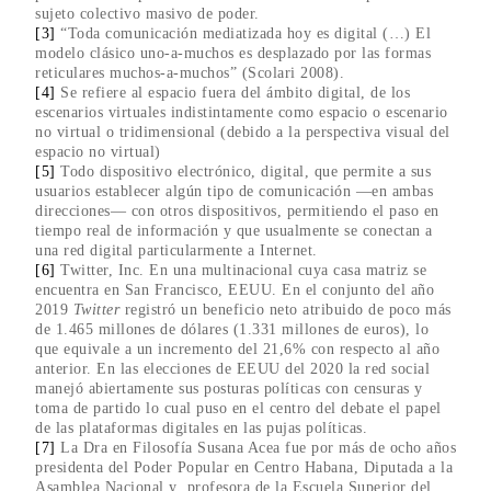
sujeto colectivo masivo de poder.
[3]
“Toda comunicación mediatizada hoy es digital (…) El
modelo clásico uno-a-muchos es desplazado por las formas
reticulares muchos-a-muchos” (Scolari 2008).
[4]
Se refiere al espacio fuera del ámbito digital, de los
escenarios virtuales indistintamente como espacio o escenario
no virtual o tridimensional (debido a la perspectiva visual del
espacio no virtual)
[5]
Todo dispositivo electrónico, digital, que permite a sus
usuarios establecer algún tipo de comunicación —en ambas
direcciones— con otros dispositivos, permitiendo el paso en
tiempo real de información y que usualmente se conectan a
una red digital particularmente a Internet.
[6]
Twitter, Inc. En una multinacional cuya casa matriz se
encuentra en San Francisco, EEUU. En el conjunto del año
2019
Twitter
registró un beneficio neto atribuido de poco más
de 1.465 millones de dólares (1.331 millones de euros), lo
que equivale a un incremento del 21,6% con respecto al año
anterior. En las elecciones de EEUU del 2020 la red social
manejó abiertamente sus posturas políticas con censuras y
toma de partido lo cual puso en el centro del debate el papel
de las plataformas digitales en las pujas políticas.
[7]
La Dra en Filosofía Susana Acea fue por más de ocho años
presidenta del Poder Popular en Centro Habana, Diputada a la
Asamblea Nacional y profesora de la Escuela Superior del