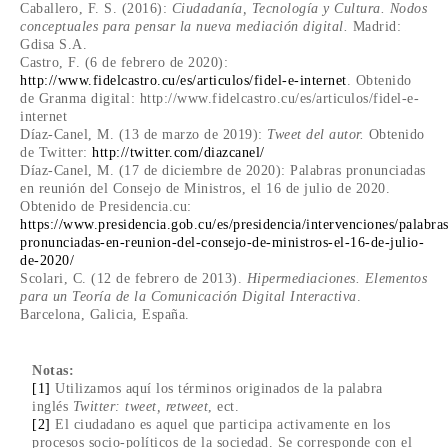
Caballero, F. S. (2016):
Ciudadanía, Tecnología y Cultura. Nodos
conceptuales para pensar la nueva mediación digital.
Madrid:
Gdisa S.A.
Castro, F. (6 de febrero de 2020):
http://www.fidelcastro.cu/es/articulos/fidel-e-internet
. Obtenido
de Granma digital: http://www.fidelcastro.cu/es/articulos/fidel-e-
internet
Díaz-Canel, M. (13 de marzo de 2019):
Tweet del autor.
Obtenido
de Twitter:
http://twitter.com/diazcanel/
Díaz-Canel, M. (17 de diciembre de 2020): Palabras pronunciadas
en reunión del Consejo de Ministros, el 16 de julio de 2020.
Obtenido de Presidencia.cu:
https://www.presidencia.gob.cu/es/presidencia/intervenciones/palabras
pronunciadas-en-reunion-del-consejo-de-ministros-el-16-de-julio-
de-2020/
Scolari, C. (12 de febrero de 2013).
Hipermediaciones. Elementos
para un Teoría de la Comunicación Digital Interactiva
.
Barcelona, Galicia, España.
Notas:
[1]
Utilizamos aquí los términos originados de la palabra
inglés
Twitter: tweet, retweet
, ect.
[2]
El ciudadano es aquel que participa activamente en los
procesos socio-políticos de la sociedad. Se corresponde con el