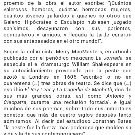
proemio de la obra el autor escribe: “¡Cuántos
valerosos hombres, cuántas hermosas mujeres,
cuántos jóvenes gallardos a quienes no otros que
Galeno, Hipócrates o Esculapio hubiesen juzgado
sanísimos, desayunaron con sus parientes,
compañeros y amigos, y llegada la tarde cenaron
con sus antepasados en el otro mundo!”.
Según la columnista Merry MacMasters, en artículo
publicado por el periódico mexicano
La Jornada,
se
especula si el dramaturgo William Shakespeare en
su autoaislamiento provocado por la peste que
azotó a Londres en 1606 “escribió o no en
cuarentena (…) tres obras de teatro. Se dice que (…)
escribió
El Rey Lear
y
La tragedia de Macbeth
, dos de
sus más grandes obras, así como
Antonio y
Cleopatra
, durante una reclusión forzada”, e igual
muchos de sus poemas, sobre todo sus inmortales
sonetos, que más de cuatro siglos después tanto
admiramos. Al decir del estudioso Jonathan Bates
“la peste fue la fuerza más poderosa que moldeó su
vida y la de sus contemporáneos”.