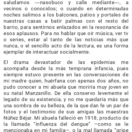
saludamos ―nasobuco y calle mediante―, a
vecinos o conocidos; o cuando en determinadas
noches salimos a los balcones, patios y portales de
nuestras casas a batir palmas con el resto del
barrio, para sentirnos enlazados en la resonancia de
esos aplausos. Para no hablar que oír música, ver tv
o series, estar al tanto de las noticias más que
nunca, o el sencillo acto de la lectura, es una forma
ejemplar de interactuar socialmente.
El drama devastador de las epidemias me
acompaña desde la más temprana infancia, pues
siempre estuvo presente en las conversaciones de
mi madre quien, huérfana con apenas dos años, no
pudo conocer a mi abuela que moriría muy joven en
su natal Manzanillo. De ella conservo levemente el
legado de su existencia, y no me quedaría más que
una sombra de su belleza, de la que dan fe un par de
fotos y el testimonio de sus amigas las maestras
Núñez Béjar. Mi abuela falleció en 1918, producto de
la llamada “influenza del dengue” —como se le
mencionaba en mi familia—, o la mal llamada “gripe