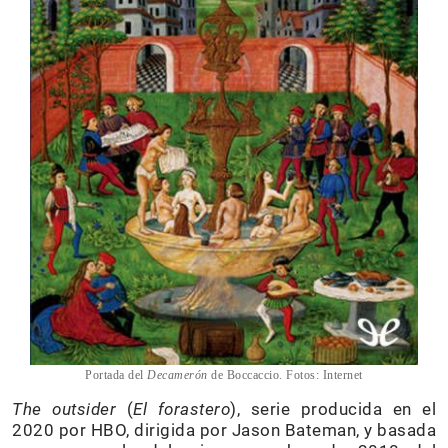
Portada del
Decamerón
de Boccaccio. Fotos: Internet
The outsider
(
El forastero
), serie producida en el
2020 por HBO, dirigida por Jason Bateman, y basada