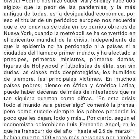
olvidar –como nos hizo saber Mary Shelley hace dos
siglos- que la peor de las pandemias, y la más
antigua de todas, es la desigualdad económica, por
eso el titular de un periódico europeo nos recuerda
que el coronavirus se ceba en los barrios obreros de
Nueva York, cuando la metrópoli se ha convertido en
el epicentro mundial de la crisis. Independiente de
que la epidemia no ha perdonado ni a países ni a
ciudades del llamado primer mundo, y ha afectado a
príncipes, primeros ministros, primeras damas,
figuras de Hollywood y futbolistas de élite, son sin
dudas las clases más desprotegidas, los humildes
de siempre, las principales víctimas. En muchos
países pobres, pienso en África y América Latina,
puede haber decenas de miles de infestados que ni
tan siquiera cuentan como cifras. “En esta crisis
todo el mundo va a perder algo” comentó la prensa,
pero como sucede siempre los pobres perderán lo
poco que les dejan, todo y más… Por cierto, según el
economista colombiano Luis Fernando Ángel, en lo
que ha transcurrido del año —hasta el 25 de marzo—,
habían muerto 100 veces más personas por hambre