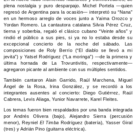
plena nostalgia y puro desparpajo. Michel Portela —quien
regresó de Argentina para la ocasión— interpretó su “Nana”
en un hermoso arreglo de voces junto a Yaíma Orozco y
Yordan Romero. La cantautora catalana Silvia Pérez Cruz,
tierna y soberbia, regaló el clásico cubano “Veinte años” y
rindió el público a sus pies, si ya no lo estaba desde su
excepcional concierto de la noche del sábado. Las
composiciones de Roly Berrío (“El diablo se llevó a mi
jevita”) y Yatsel Rodríguez (“La moringa”) —de la primera y
última hornada de La Trovuntivitis, respectivamente—
agregaron picante al ambiente con sus múltiples sentidos.
También cantaron Alain Garrido, Raúl Marchena, Miguel
Ángel de la Rosa, Irina González, y se recordó a los
integrantes ausentes al concierto: Diego Gutiérrez, Raúl
Cabrera, Levis Aliaga, Yunior Navarrete, Karel Fleites.
Los temas fueron bien respaldados por una banda integrada
por Andrés Olivera (bajo), Alejandro Sierra (percusión
menor), Reyniel
El Timba
Rodríguez (batería), Yasser Giral
(tres) y Adrián Pino (guitarra eléctrica).