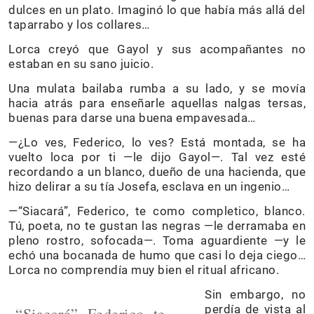
dulces en un plato. Imaginó lo que había más allá del
taparrabo y los collares…
Lorca creyó que Gayol y sus acompañantes no
estaban en su sano juicio.
Una mulata bailaba rumba a su lado, y se movía
hacia atrás para enseñarle aquellas nalgas tersas,
buenas para darse una buena empavesada…
—¿Lo ves, Federico, lo ves? Está montada, se ha
vuelto loca por ti —le dijo Gayol—. Tal vez esté
recordando a un blanco, dueño de una hacienda, que
hizo delirar a su tía Josefa, esclava en un ingenio…
—“Siacará”, Federico, te como completico, blanco.
Tú, poeta, no te gustan las negras —le derramaba en
pleno rostro, sofocada—. Toma aguardiente —y le
echó una bocanada de humo que casi lo deja ciego…
Lorca no comprendía muy bien el ritual africano.
Sin embargo, no
perdía de vista al
“Siacará”, Federico, te