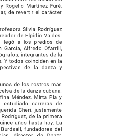
 Rogelio Martínez Furé,
, de revertir el carácter
rofesora Silvia Rodríguez
reador de Elpidio Valdés.
 llegó a los predios de
arcía, Alfredo Ofarrill,
ógrafos, integrantes de la
 Y todos coinciden en la
spectivas de la danza y
lgunos de los rostros más
xcelsa de la danza cubana.
efina Méndez, Mirta Pla y
n estudiado carreras de
erida Cheri, justamente
 Rodríguez, de la primera
uince años hasta hoy. La
Burdsall, fundadores del
ias, director de Danza