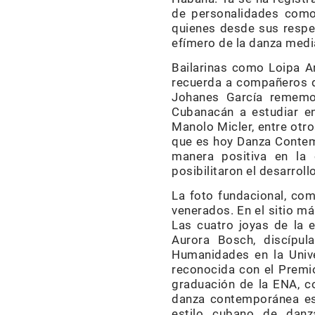
de personalidades como
quienes desde sus respec
efímero de la danza media
Bailarinas como Loipa Ar
recuerda a compañeros de
Johanes García rememor
Cubanacán a estudiar en
Manolo Micler, entre otro
que es hoy Danza Contem
manera positiva en la 
posibilitaron el desarrol
La foto fundacional, com
venerados. En el sitio má
Las cuatro joyas de la e
Aurora Bosch, discípul
Humanidades en la Univ
reconocida con el Premio
graduación de la ENA, c
danza contemporánea es 
estilo cubano de danz