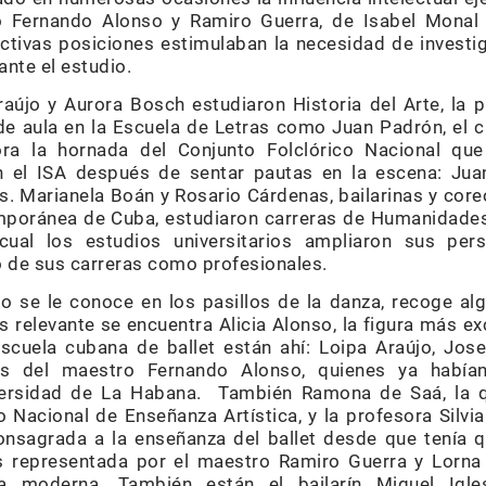
 Fernando Alonso y Ramiro Guerra, de Isabel Monal y
tivas posiciones estimulaban la necesidad de investigar
nte el estudio.
aújo y Aurora Bosch estudiaron Historia del Arte, la p
 aula en la Escuela de Letras como Juan Padrón, el c
a la hornada del Conjunto Folclórico Nacional que
 el ISA después de sentar pautas en la escena: Juan G
s. Marianela Boán y Rosario Cárdenas, bailarinas y core
poránea de Cuba, estudiaron carreras de Humanidades.
cual los estudios universitarios ampliaron sus per
lo de sus carreras como profesionales.
o se le conoce en los pasillos de la danza, recoge a
s relevante se encuentra Alicia Alonso, la figura más e
scuela cubana de ballet están ahí: Loipa Araújo, Jos
as del maestro Fernando Alonso, quienes ya había
ersidad de La Habana. También Ramona de Saá, la qu
 Nacional de Enseñanza Artística, y la profesora Silvia
onsagrada a la enseñanza del ballet desde que tenía q
representada por el maestro Ramiro Guerra y Lorna 
a moderna. También están el bailarín Miguel Igles