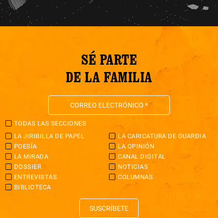
SÉ PARTE
DE LA FAMILIA
TODAS LAS SECCIONES
LA JIRIBILLA DE PAPEL
LA CARICATURA DE GUARDIA
POESÍA
LA OPINIÓN
LA MIRADA
CANAL DIGITAL
DOSSIER
NOTICIAS
ENTREVISTAS
COLUMNAS
BIBLIOTECA
SUSCRÍBETE