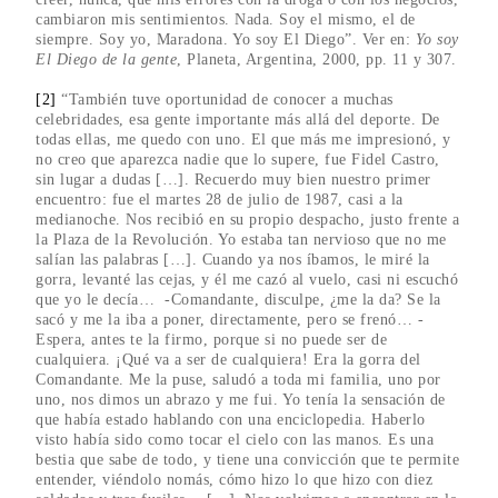
cambiaron mis sentimientos. Nada. Soy el mismo, el de
siempre. Soy yo, Maradona. Yo soy El Diego”. Ver en:
Yo soy
El Diego de la gente
, Planeta, Argentina, 2000, pp. 11 y 307.
[2]
“También tuve oportunidad de conocer a muchas
celebridades, esa gente importante más allá del deporte. De
todas ellas, me quedo con uno. El que más me impresionó, y
no creo que aparezca nadie que lo supere, fue Fidel Castro,
sin lugar a dudas […]. Recuerdo muy bien nuestro primer
encuentro: fue el martes 28 de julio de 1987, casi a la
medianoche. Nos recibió en su propio despacho, justo frente a
la Plaza de la Revolución. Yo estaba tan nervioso que no me
salían las palabras […]. Cuando ya nos íbamos, le miré la
gorra, levanté las cejas, y él me cazó al vuelo, casi ni escuchó
que yo le decía… -Comandante, disculpe, ¿me la da? Se la
sacó y me la iba a poner, directamente, pero se frenó… -
Espera, antes te la firmo, porque si no puede ser de
cualquiera. ¡Qué va a ser de cualquiera! Era la gorra del
Comandante. Me la puse, saludó a toda mi familia, uno por
uno, nos dimos un abrazo y me fui. Yo tenía la sensación de
que había estado hablando con una enciclopedia. Haberlo
visto había sido como tocar el cielo con las manos. Es una
bestia que sabe de todo, y tiene una convicción que te permite
entender, viéndolo nomás, cómo hizo lo que hizo con diez