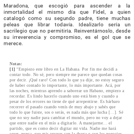
Maradona, que escogió para ascender a la
inmortalidad el mismo día que Fidel, a quien
catalogó como su segundo padre, tiene muchas
peleas que librar todavía. Idealizarlo sería un
sacrilegio que no permitiría. Reinventárnoslo, desde
su irreverencia y compromiso, es el gol que se
merece.
Notas:
[1]
“Empiezo este libro en La Habana. Por fin me decidí a
contar todo. No sé, pero siempre me parece que quedan cosas
por decir. ¡Qué raro! Con todo lo que ya dije, no estoy seguro
de haber contado lo importante, lo más importante. Acá, por
las noches, mientras aprendo a saborear un Habano, empiezo a
recordar. Es lindo hacerlo cuando uno está bien y cuando a
pesar de los errores no tiene de qué arrepentirse. Es bárbaro
recorrer el pasado cuando venís de muy abajo y sabés que
todo lo que fuiste, sos o serás, es nada más que lucha […]. Sé
que no soy nadie para cambiar el mundo, pero no voy a dejar
que entre nadie en el mío a digitarlo. A manejarme… el
partido, que es como decir digitar mi vida. Nadie me hará
creer, nunca, que mis errores con la droga o con los negocios,