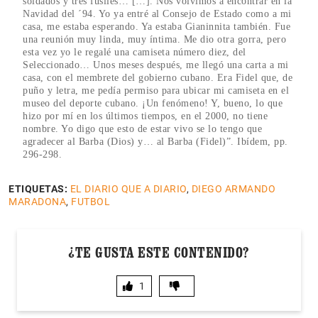
soldados y tres fusiles… […]. Nos volvimos a encontrar en la
Navidad del ´94. Yo ya entré al Consejo de Estado como a mi
casa, me estaba esperando. Ya estaba Gianinnita también. Fue
una reunión muy linda, muy íntima. Me dio otra gorra, pero
esta vez yo le regalé una camiseta número diez, del
Seleccionado… Unos meses después, me llegó una carta a mi
casa, con el membrete del gobierno cubano. Era Fidel que, de
puño y letra, me pedía permiso para ubicar mi camiseta en el
museo del deporte cubano. ¡Un fenómeno! Y, bueno, lo que
hizo por mí en los últimos tiempos, en el 2000, no tiene
nombre. Yo digo que esto de estar vivo se lo tengo que
agradecer al Barba (Dios) y… al Barba (Fidel)”. Ibídem, pp.
296-298.
ETIQUETAS:
EL DIARIO QUE A DIARIO
,
DIEGO ARMANDO
MARADONA
,
FUTBOL
¿TE GUSTA ESTE CONTENIDO?
1