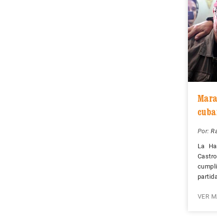
Mara
cuba
Por:
R
La Ha
Castro
cumpli
partid
VER M