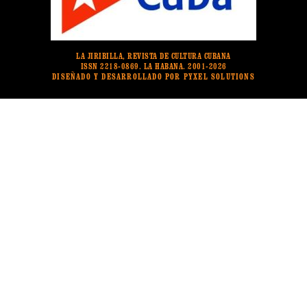
LA JIRIBILLA, REVISTA DE CULTURA CUBANA
ISSN 2218-0869. LA HABANA. 2001-2026
DISEÑADO Y DESARROLLADO POR PYXEL SOLUTIONS