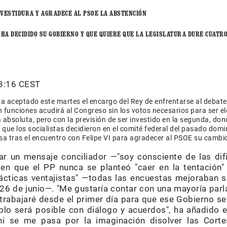
NVESTIDURA Y AGRADECE AL PSOE LA ABSTENCIÓN
 HA DECIDIDO SU GOBIERNO Y QUE QUIERE QUE LA LEGISLATURA DURE CUATR
8:16 CEST
, ha aceptado este martes el encargo del Rey de enfrentarse al debat
n funciones acudirá al Congreso sin los votos necesarios para ser el
 absoluta, pero con la previsión de ser investido en la segunda, do
n que los socialistas decidieron en el comité federal del pasado dom
a tras el encuentro con Felipe VI para agradecer al PSOE su cambio
ar un mensaje conciliador —"soy consciente de las di
 en que el PP nunca se planteó "caer en la tentación
tácticas ventajistas" —todas las encuestas mejoraban 
26 de junio—. "Me gustaría contar con una mayoría par
 trabajaré desde el primer día para que ese Gobierno s
lo será posible con diálogo y acuerdos", ha añadido e
i se me pasa por la imaginación disolver las Cortes