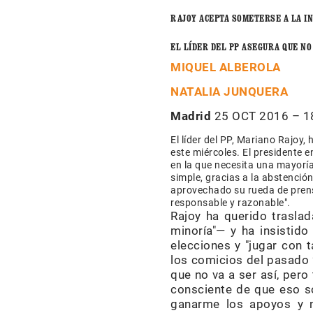
RAJOY ACEPTA SOMETERSE A LA I
EL LÍDER DEL PP ASEGURA QUE NO
MIQUEL ALBEROLA
NATALIA JUNQUERA
Madrid
25 OCT 2016 – 1
El líder del PP, Mariano Rajoy
este miércoles. El presidente e
en la que necesita una mayoría
simple, gracias a la abstenció
aprovechado su rueda de prens
responsable y razonable".
Rajoy ha querido traslad
minoría"— y ha insistido
elecciones y "jugar con 
los comicios del pasado 
que no va a ser así, pero
consciente de que eso so
ganarme los apoyos y n