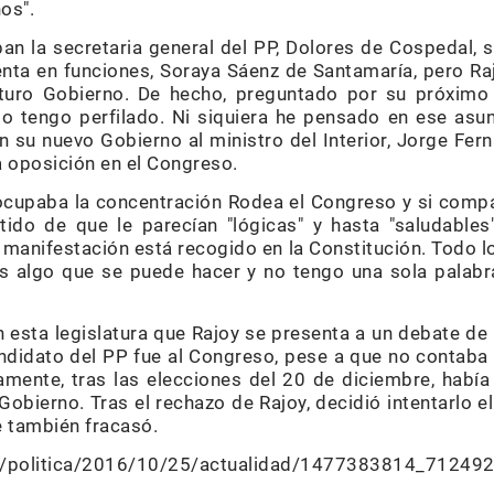
os".
ban la secretaria general del PP, Dolores de Cospedal, 
enta en funciones, Soraya Sáenz de Santamaría, pero Raj
turo Gobierno. De hecho, preguntado por su próximo 
lo tengo perfilado. Ni siquiera he pensado en ese as
 en su nuevo Gobierno al ministro del Interior, Jorge Fe
a oposición en el Congreso.
ocupaba la concentración Rodea el Congreso y si compa
tido de que le parecían "lógicas" y hasta "saludables
e manifestación está recogido en la Constitución. Todo 
 es algo que se puede hacer y no tengo una sola palab
 esta legislatura que Rajoy se presenta a un debate de 
andidato del PP fue al Congreso, pese a que no contaba 
iamente, tras las elecciones del 20 de diciembre, había
Gobierno. Tras el rechazo de Rajoy, decidió intentarlo el
 también fracasó.
com/politica/2016/10/25/actualidad/1477383814_712492