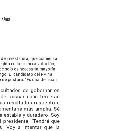
O AÑOS
e de investidura, que comienza
egido en la primera votación,
nde solo es necesaria mayoría
ingo. El candidato del PP ha
 de postura: "Es una decisión
ficultades de gobernar en
" de buscar unas terceras
sus resultados respecto a
lamentaria más amplia. Sé
ea estable y duradero. Soy
l presidente. "Tendré que
. Voy a intentar que la