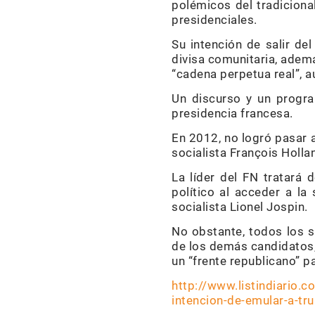
polémicos del tradiciona
presidenciales.
Su intención de salir de
divisa comunitaria, ademá
“cadena perpetua real”, a
Un discurso y un progra
presidencia francesa.
En 2012, no logró pasar a
socialista François Holla
La líder del FN tratará
político al acceder a la
socialista Lionel Jospin.
No obstante, todos los 
de los demás candidatos,
un “frente republicano” pa
http://www.listindiario
intencion-de-emular-a-tru