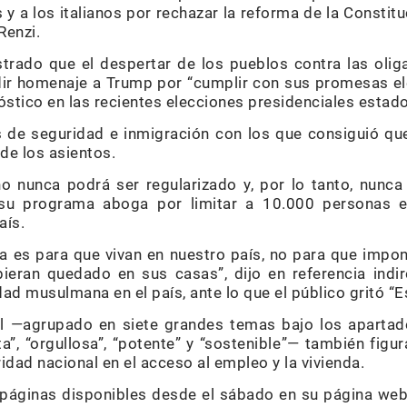
s y a los italianos por rechazar la reforma de la Constit
Renzi.
rado que el despertar de los pueblos contra las oliga
ir homenaje a Trump por “cumplir con sus promesas el
óstico en las recientes elecciones presidenciales estad
 de seguridad e inmigración con los que consiguió qu
de los asientos.
no nunca podrá ser regularizado y, por lo tanto, nunca 
 su programa aboga por limitar a 10.000 personas e
aís.
a es para que vivan en nuestro país, no para que impo
bieran quedado en sus casas”, dijo en referencia indi
ad musulmana en el país, ante lo que el público gritó “E
l —agrupado en siete grandes temas bajo los apartados
ta”, “orgullosa”, “potente” y “sostenible”— también figur
ridad nacional en el acceso al empleo y la vivienda.
4 páginas disponibles desde el sábado en su página w