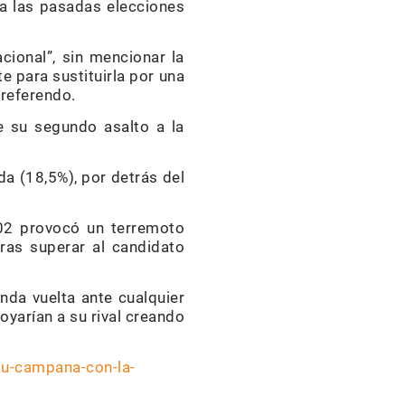
 a las pasadas elecciones
cional”, sin mencionar la
e para sustituirla por una
 referendo.
e su segundo asalto a la
da (18,5%), por detrás del
002 provocó un terremoto
tras superar al candidato
da vuelta ante cualquier
yarían a su rival creando
su-campana-con-la-