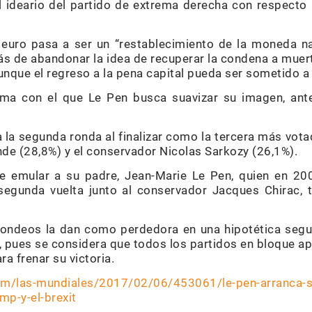
l ideario del partido de extrema derecha con respecto
l euro pasa a ser un “restablecimiento de la moneda na
s de abandonar la idea de recuperar la condena a muert
unque el regreso a la pena capital pueda ser sometido a
ma con el que Le Pen busca suavizar su imagen, ant
 la segunda ronda al finalizar como la tercera más vota
nde (28,8%) y el conservador Nicolas Sarkozy (26,1%).
 de emular a su padre, Jean-Marie Le Pen, quien en 2
 segunda vuelta junto al conservador Jacques Chirac, 
sondeos la dan como perdedora en una hipotética segun
 pues se considera que todos los partidos en bloque apo
ra frenar su victoria.
.com/las-mundiales/2017/02/06/453061/le-pen-arranca-
mp-y-el-brexit