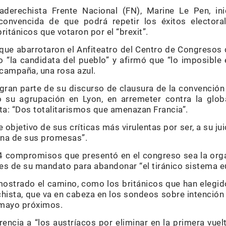
raderechista Frente Nacional (FN), Marine Le Pen, in
 convencida de que podrá repetir los éxitos elector
ritánicos que votaron por el “brexit”.
que abarrotaron el Anfiteatro del Centro de Congresos d
“la candidata del pueblo” y afirmó que “lo imposible e
campaña, una rosa azul.
gran parte de su discurso de clausura de la convención 
su agrupación en Lyon, en arremeter contra la glob
a: “Dos totalitarismos que amenazan Francia”.
 objetivo de sus críticas más virulentas por ser, a su jui
una de sus promesas”.
4 compromisos que presentó en el congreso sea la org
es de su mandato para abandonar “el tiránico sistema e
strado el camino, como los británicos que han elegido 
echista, que va en cabeza en los sondeos sobre intención
y mayo próximos.
encia a “los austríacos por eliminar en la primera vuel