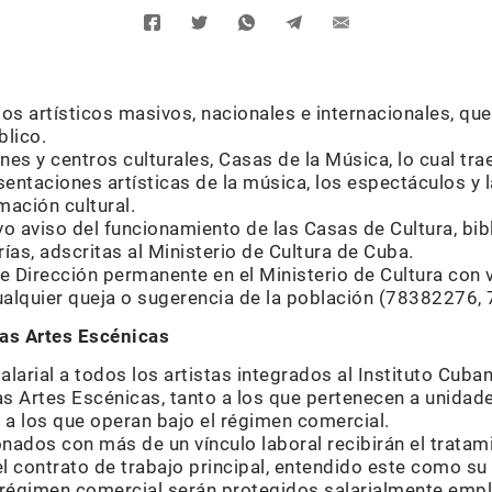
os artísticos masivos, nacionales e internacionales, qu
lico.
iones y centros culturales, Casas de la Música, lo cual t
entaciones artísticas de la música, los espectáculos y 
mación cultural.
o aviso del funcionamiento de las Casas de Cultura, bib
erías, adscritas al Ministerio de Cultura de Cuba.
e Dirección permanente en el Ministerio de Cultura con
cualquier queja o sugerencia de la población (78382276
las Artes Escénicas
alarial a todos los artistas integrados al Instituto Cuban
s Artes Escénicas, tanto a los que pertenecen a unidade
 los que operan bajo el régimen comercial.
nados con más de un vínculo laboral recibirán el tratamie
l contrato de trabajo principal, entendido este como su 
a régimen comercial serán protegidos salarialmente emp