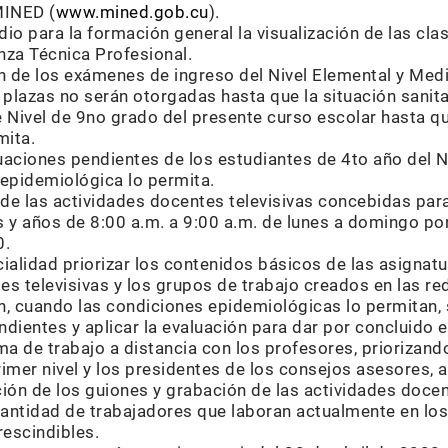
MINED (
www.mined.gob.cu
).
dio para la formación general la visualización de las cla
za Técnica Profesional.
n de los exámenes de ingreso del Nivel Elemental y Med
as plazas no serán otorgadas hasta que la situación sanita
Nivel de 9no grado del presente curso escolar hasta qu
mita.
aciones pendientes de los estudiantes de 4to año del N
 epidemiológica lo permita.
n de las actividades docentes televisivas concebidas par
s y años de 8:00 a.m. a 9:00 a.m. de lunes a domingo por
0.
ialidad priorizar los contenidos básicos de las asignatur
es televisivas y los grupos de trabajo creados en las r
n, cuando las condiciones epidemiológicas lo permitan, 
ndientes y aplicar la evaluación para dar por concluido e
ma de trabajo a distancia con los profesores, priorizan
rimer nivel y los presidentes de los consejos asesores, 
ción de los guiones y grabación de las actividades docen
cantidad de trabajadores que laboran actualmente en los
rescindibles.