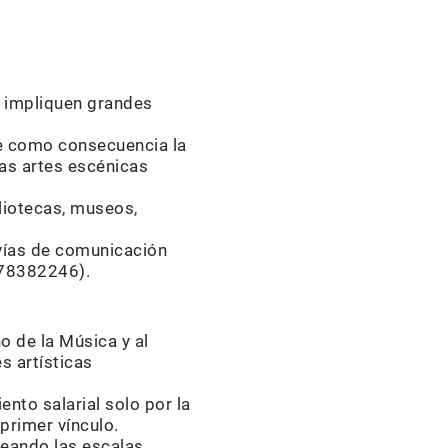
e impliquen grandes
rae como consecuencia la
las artes escénicas
liotecas, museos,
 vías de comunicación
, 78382246).
o de la Música y al
s artísticas
nto salarial solo por la
primer vínculo.
leando las escalas