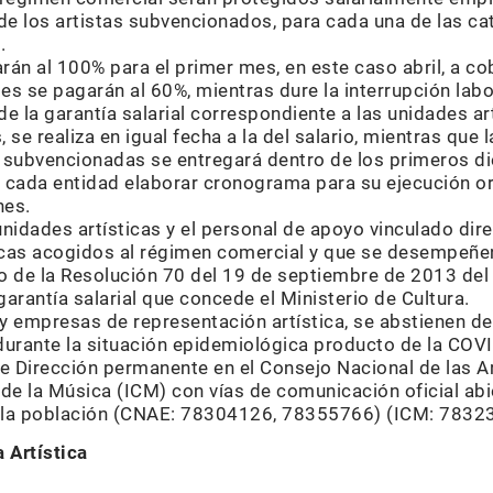
e los artistas subvencionados, para cada una de las cat
.
rán al 100% para el primer mes, en este caso abril, a co
es se pagarán al 60%, mientras dure la interrupción labo
de la garantía salarial correspondiente a las unidades a
 se realiza en igual fecha a la del salario, mientras que la
 subvencionadas se entregará dentro de los primeros die
e cada entidad elaborar cronograma para su ejecución or
nes.
idades artísticas y el personal de apoyo vinculado dire
icas acogidos al régimen comercial y que se desempeñen
 de la Resolución 70 del 19 de septiembre de 2013 del 
garantía salarial que concede el Ministerio de Cultura.
y empresas de representación artística, se abstienen de
durante la situación epidemiológica producto de la COV
e Dirección permanente en el Consejo Nacional de las A
 de la Música (ICM) con vías de comunicación oficial abi
 la población (CNAE: 78304126, 78355766) (ICM: 78323
 Artística