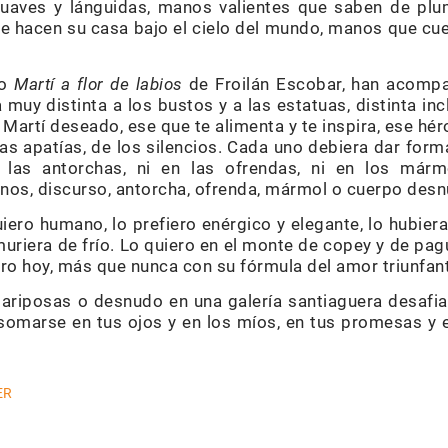
uaves y lánguidas, manos valientes que saben de pl
 hacen su casa bajo el cielo del mundo, manos que cuent
ro
Martí a flor de labios
de Froilán Escobar, han acomp
 muy distinta a los bustos y a las estatuas, distinta inc
 Martí deseado, ese que te alimenta y te inspira, ese hé
as apatías, de los silencios. Cada uno debiera dar for
n las antorchas, ni en las ofrendas, ni en los márm
nos, discurso, antorcha, ofrenda, mármol o cuerpo des
uiero humano, lo prefiero enérgico y elegante, lo hubiera
uriera de frío. Lo quiero en el monte de copey y de pag
iero hoy, más que nunca con su fórmula del amor triunfan
 mariposas o desnudo en una galería santiaguera desafi
somarse en tus ojos y en los míos, en tus promesas y e
ER