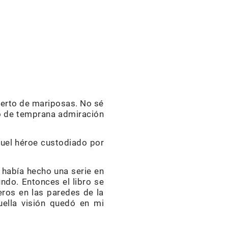
bierto de mariposas. No sé
to de temprana admiración
aquel héroe custodiado por
e había hecho una serie en
undo. Entonces el libro se
eros en las paredes de la
uella visión quedó en mi