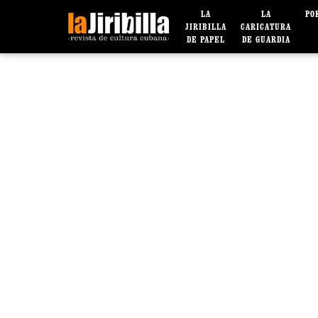
LA
LA
PO
JIRIBILLA
CARICATURA
DE PAPEL
DE GUARDIA