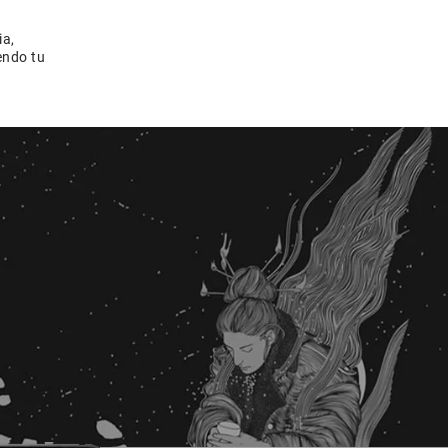
ia,
endo tu