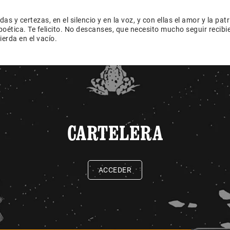
 y certezas, en el silencio y en la voz, y con ellas el amor y la patr
oética. Te felicito. No descanses, que necesito mucho seguir recibi
erda en el vacío.
CARTELERA
ACCEDER