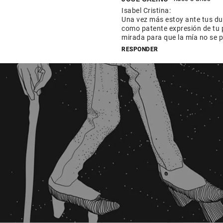
Isabel Cristina:
Una vez más estoy ante tus dudas
como patente expresión de tu p
mirada para que la mía no se pi
RESPONDER